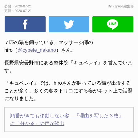
公開：
2020-07-21
By - grape編集部
更新：
2020-07-21
７匹の猫を飼っている、マッサージ師の
hiro（
@cybele_nakano
）さん。
長野県安曇野市にある整体院『キュベレイ』を営んでいま
す。
『キュベレイ』では、hiroさんが飼っている猫が出没する
ことが多く、多くの客をトリコにする姿がネット上で話題
になりました。
順番がきても移動しない客 『理由を写した３枚』
に「分かる」の声が続出