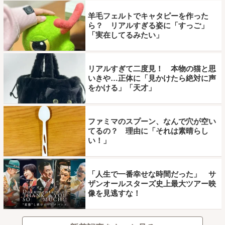
羊毛フェルトでキャタピーを作った
ら？ リアルすぎる姿に「すっご」
「実在してるみたい」
リアルすぎて二度見！ 本物の猫と思
いきや…正体に「見かけたら絶対に声
をかける」「天才」
ファミマのスプーン、なんで穴が空い
てるの？ 理由に「それは素晴らし
い！」
「人生で一番幸せな時間だった」 サ
ザンオールスターズ史上最大ツアー映
像を見逃すな！