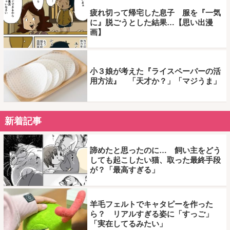
疲れ切って帰宅した息子 服を『一気
に』脱ごうとした結果…【思い出漫
画】
小３娘が考えた『ライスペーパーの活
用方法』 「天才か？」「マジうま」
新着記事
諦めたと思ったのに… 飼い主をどう
しても起こしたい猫、取った最終手段
が？「最高すぎる」
羊毛フェルトでキャタピーを作った
ら？ リアルすぎる姿に「すっご」
「実在してるみたい」