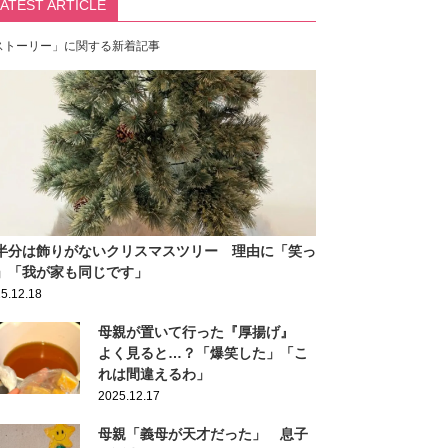
LATEST ARTICLE
ストーリー」に関する新着記事
半分は飾りがないクリスマスツリー 理由に「笑っ
」「我が家も同じです」
5.12.18
母親が置いて行った『厚揚げ』
よく見ると…？「爆笑した」「こ
れは間違えるわ」
2025.12.17
母親「義母が天才だった」 息子