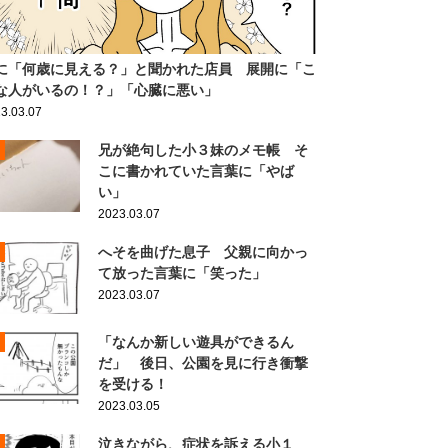
に「何歳に見える？」と聞かれた店員 展開に「こ
な人がいるの！？」「心臓に悪い」
3.03.07
兄が絶句した小３妹のメモ帳 そ
こに書かれていた言葉に「やば
い」
2023.03.07
へそを曲げた息子 父親に向かっ
て放った言葉に「笑った」
2023.03.07
「なんか新しい遊具ができるん
だ」 後日、公園を見に行き衝撃
を受ける！
2023.03.05
泣きながら、症状を訴える小１