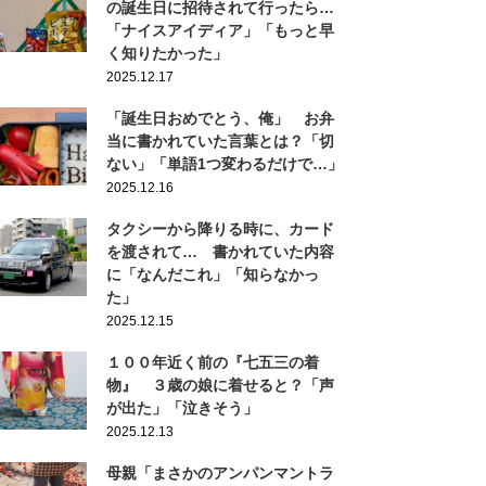
の誕生日に招待されて行ったら…
「ナイスアイディア」「もっと早
く知りたかった」
2025.12.17
「誕生日おめでとう、俺」 お弁
当に書かれていた言葉とは？「切
ない」「単語1つ変わるだけで…」
2025.12.16
タクシーから降りる時に、カード
を渡されて… 書かれていた内容
に「なんだこれ」「知らなかっ
た」
2025.12.15
１００年近く前の『七五三の着
物』 ３歳の娘に着せると？「声
が出た」「泣きそう」
2025.12.13
母親「まさかのアンパンマントラ