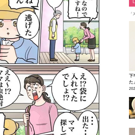
「
下
た
202