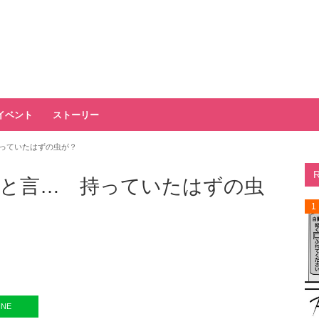
イベント
ストーリー
っていたはずの虫が？
と言… 持っていたはずの虫
1
INE