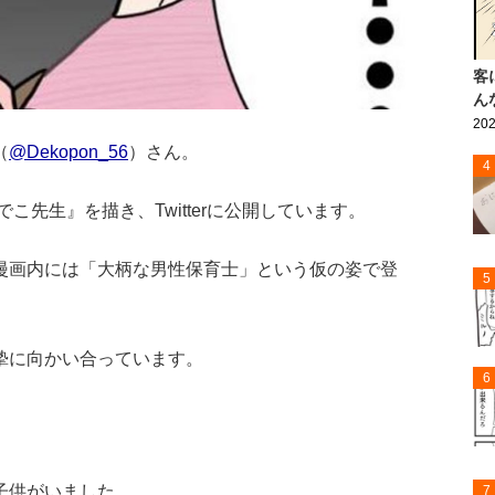
客
ん
202
（
@Dekopon_56
）さん。
4
こ先生』を描き、Twitterに公開しています。
漫画内には「大柄な男性保育士」という仮の姿で登
5
摯に向かい合っています。
6
子供がいました。
7