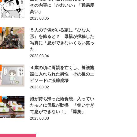
その内容に「かわいい」「難易度
高い」
2023.03.05
５人の子供がいる家に『ひな人
形』を飾ると？ 母親が投稿した
写真に「息ができないくらい笑っ
た」
2023.03.04
４歳の頃に両親を亡くし、養護施
設に入れられた男性 その後のエ
ピソードに涙腺崩壊
2023.03.02
娘が持ち帰った給食袋、入ってい
たモノに母親が動揺 「笑いすぎ
て息ができない！」「爆笑」
2023.03.03