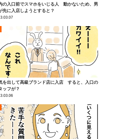
内の入口前でスマホをいじる人 動かないため、男
が先に入店しようとすると？
3.03.07
気を出して高級ブランド店に入店 すると、入口の
タッフが？
3.03.06