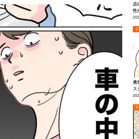
店
性
202
2
勇
ス
202
3