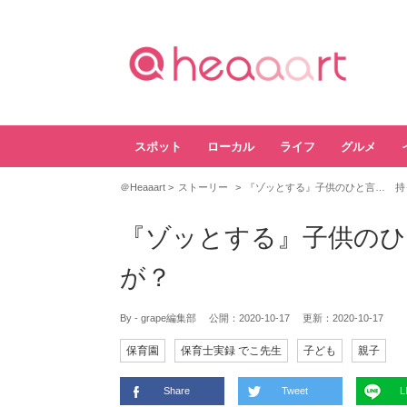
スポット
ローカル
ライフ
グルメ
＠Heaaart
ストーリー
『ゾッとする』子供のひと言… 持
『ゾッとする』子供のひ
が？
By - grape編集部
公開：
2020-10-17
更新：
2020-10-17
保育園
保育士実録 でこ先生
子ども
親子
Share
Tweet
L