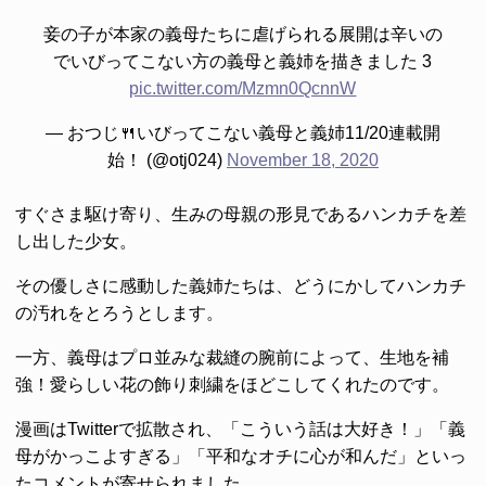
妾の子が本家の義母たちに虐げられる展開は辛いの
でいびってこない方の義母と義姉を描きました 3
pic.twitter.com/Mzmn0QcnnW
— おつじ🍴いびってこない義母と義姉11/20連載開
始！ (@otj024)
November 18, 2020
すぐさま駆け寄り、生みの母親の形見であるハンカチを差
し出した少女。
その優しさに感動した義姉たちは、どうにかしてハンカチ
の汚れをとろうとします。
一方、義母はプロ並みな裁縫の腕前によって、生地を補
強！愛らしい花の飾り刺繍をほどこしてくれたのです。
漫画はTwitterで拡散され、「こういう話は大好き！」「義
母がかっこよすぎる」「平和なオチに心が和んだ」といっ
たコメントが寄せられました。