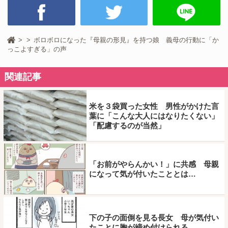
ボロボロになった『母親の形見』を持つ娘 義母の行動に「か
っこよすぎる」の声
関連記事
米を３袋買った女性 男性がかけた言
葉に「こんな大人にはなりたくない」
「配慮するのが当然」
「お前がやらんかい！」に共感 母親
になって気が付いたこととは…
下の子の面倒を見る長女 母が気付い
たことに胸が締め付けられる