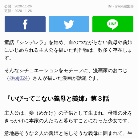
公開：
2020-11-26
By - grape編集部
更新：
2020-11-26
童話『シンデレラ』を始め、血のつながらない義母や義姉
にいじめられる主人公を描いた創作物は、数多く存在しま
す。
そんなシチュエーションをモチーフに、漫画家のおつじ
（
@otj024
）さんが描いた漫画が話題です。
『いびってこない義母と義姉』第３話
主人公は、妾（めかけ）の子供として生まれ、母親の死を
きっかけに本家の人たちと暮らすことになった少女です。
意地悪そうな２人の義姉と厳しそうな義母に囲まれて、生