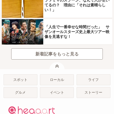
ファミマのスプーン、なんで穴が空い
てるの？ 理由に「それは素晴らし
い！」
「人生で一番幸せな時間だった」 サ
ザンオールスターズ史上最大ツアー映
像を見逃すな！
新着記事をもっと見る
ページトップ
スポット
ローカル
ライフ
グルメ
イベント
ストーリー