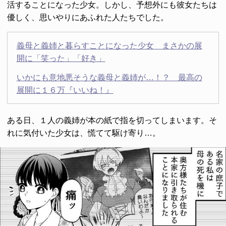
活することになった少女。しかし、予想外にも彼女たちは
優しく、思いやりにあふれた人たちでした。
義母と義姉と暮らすことになった少女 まさかの展
開に「笑った」「好き」
いかにも意地悪そうな義母と義姉が…！？ 最高の
展開に１６万『いいね！』
ある日、１人の義姉が本の紙で指を切ってしまいます。そ
れに気付いた少女は、慌てて駆け寄り…。