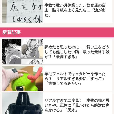
事故で数か月休業した、飲食店の店
主 貼り紙をよく見たら…「涙が出
た」
新着記事
諦めたと思ったのに… 飼い主をどう
しても起こしたい猫、取った最終手段
が？「最高すぎる」
羊毛フェルトでキャタピーを作った
ら？ リアルすぎる姿に「すっご」
「実在してるみたい」
リアルすぎて二度見！ 本物の猫と思
いきや…正体に「見かけたら絶対に声
をかける」「天才」