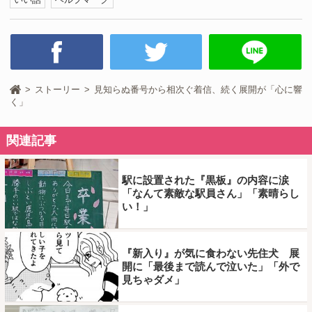
ストーリー
見知らぬ番号から相次ぐ着信、続く展開が「心に響
く」
関連記事
駅に設置された『黒板』の内容に涙
「なんて素敵な駅員さん」「素晴らし
い！」
『新入り』が気に食わない先住犬 展
開に「最後まで読んで泣いた」「外で
見ちゃダメ」