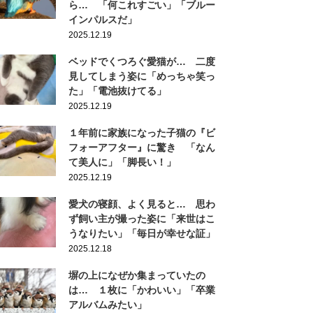
ら… 「何これすごい」「ブルー
インパルスだ」
2025.12.19
ベッドでくつろぐ愛猫が… 二度
見してしまう姿に「めっちゃ笑っ
た」「電池抜けてる」
2025.12.19
１年前に家族になった子猫の『ビ
フォーアフター』に驚き 「なん
て美人に」「脚長い！」
2025.12.19
愛犬の寝顔、よく見ると… 思わ
ず飼い主が撮った姿に「来世はこ
うなりたい」「毎日が幸せな証」
2025.12.18
塀の上になぜか集まっていたの
は… １枚に「かわいい」「卒業
アルバムみたい」