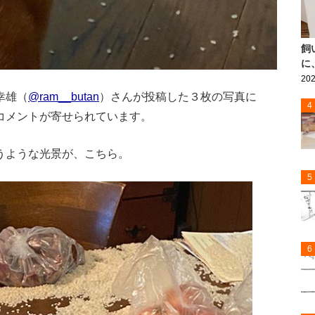
飼
に
202
幸雄（
@ram__butan
）さんが投稿した３枚の写真に
4
コメントが寄せられています。
うような光景が、こちら。
5
6