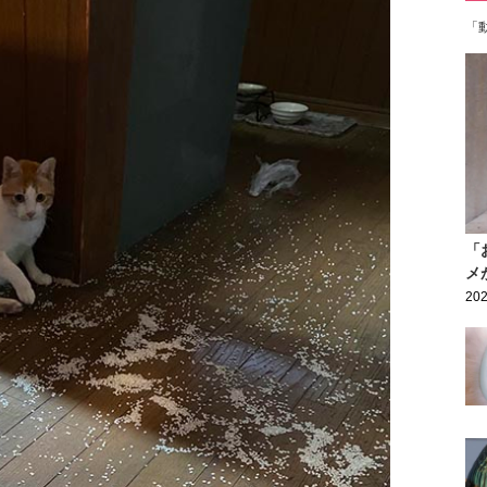
「
「
メ
202