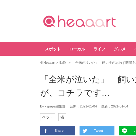
スポット
ローカル
ライフ
グルメ
＠Heaaart
動物
「全米が泣いた」 飼い主が思わず悲鳴を
「全米が泣いた」 飼い
が、コチラです…
By - grape編集部
公開：
2021-01-04
更新：
2021-01-04
ペット
猫
Share
Tweet
L