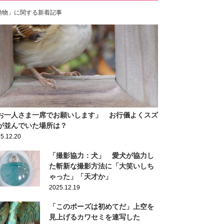
動物」に関する新着記事
お一人さま一席でお願いします」 お行儀よくスズ
が並んでいた場所は？
5.12.20
「撮影協力：犬」 愛犬が協力し
た斬新な撮影方法に「大笑いしち
ゃった」「天才か」
2025.12.19
「このポーズは初めてだ」上空を
見上げるカワセミを連写した