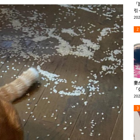
「
引
202
2
妻
「
202
3