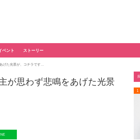
イベント
ストーリー
あげた光景が、コチラです…
主が思わず悲鳴をあげた光景
1
INE