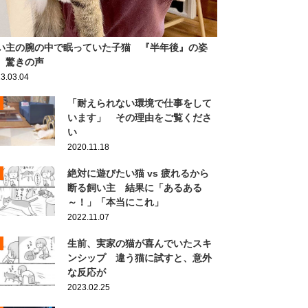
い主の腕の中で眠っていた子猫 『半年後』の姿
、驚きの声
3.03.04
「耐えられない環境で仕事をして
います」 その理由をご覧くださ
い
2020.11.18
絶対に遊びたい猫 vs 疲れるから
断る飼い主 結果に「あるある
～！」「本当にこれ」
2022.11.07
生前、実家の猫が喜んでいたスキ
ンシップ 違う猫に試すと、意外
な反応が
2023.02.25