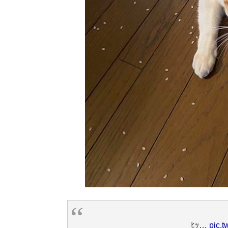
ﾋｯ…
pic.t