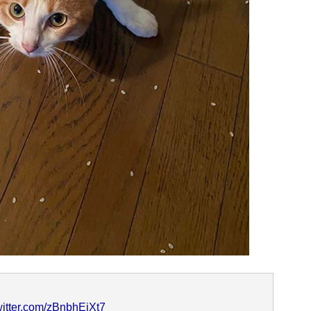
witter.com/zBnbhEjXt7