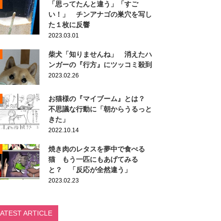
「思ってたんと違う」「すご
い！」 チンアナゴの巣穴を写し
た１枚に反響
2023.03.01
柴犬「知りませんね」 消えたハ
ンガーの『行方』にツッコミ殺到
2023.02.26
お猫様の『マイブーム』とは？
不思議な行動に「朝からうるっと
きた」
2022.10.14
焼き肉のレタスを夢中で食べる
猫 もう一匹にもあげてみる
と？ 「反応が全然違う」
2023.02.23
LATEST ARTICLE