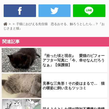
子猫におびえる先住猫 恐るおそる、触ろうとしたら…？『お
じさまと猫』
関連記事
『拾った頃と現在』 愛猫のビフォー
アフター写真に「今、幸せなんだろう
なぁ」【保護猫】
見事な三角形！その姿はまるで… 猫
の寝姿に飼い主もツッコミ
甘えようとした猫が突如不機嫌な表情