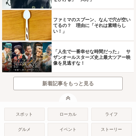
ファミマのスプーン、なんで穴が空い
てるの？ 理由に「それは素晴らし
い！」
「人生で一番幸せな時間だった」 サ
ザンオールスターズ史上最大ツアー映
像を見逃すな！
新着記事をもっと見る
ページトップ
スポット
ローカル
ライフ
グルメ
イベント
ストーリー