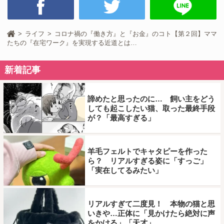
ライフ
コロナ禍の『働き方』と『お金』のコト【第２回】ママ
たちの『在宅ワーク』を実現する近道とは…
新着記事
諦めたと思ったのに… 飼い主をどう
しても起こしたい猫、取った最終手段
が？「最高すぎる」
羊毛フェルトでキャタピーを作った
ら？ リアルすぎる姿に「すっご」
「実在してるみたい」
リアルすぎて二度見！ 本物の猫と思
いきや…正体に「見かけたら絶対に声
をかける」「天才」