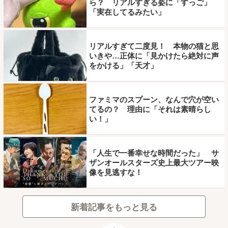
ら？ リアルすぎる姿に「すっご」
「実在してるみたい」
リアルすぎて二度見！ 本物の猫と思
いきや…正体に「見かけたら絶対に声
をかける」「天才」
ファミマのスプーン、なんで穴が空い
てるの？ 理由に「それは素晴らし
い！」
「人生で一番幸せな時間だった」 サ
ザンオールスターズ史上最大ツアー映
像を見逃すな！
新着記事をもっと見る
ページトップ