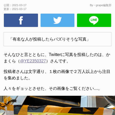
公開：
2021-03-17
By - grape編集部
更新：
2021-03-17
「有名な人が投稿したらバズりそうな写真」
そんなひと言とともに、Twitterに写真を投稿したのは、か
まくら（
@YE2350327
）さんです。
投稿者さんは文字通り、１枚の画像で２万人以上から注目
を集めました。
人々をギョッとさせた、その画像をご覧ください…。