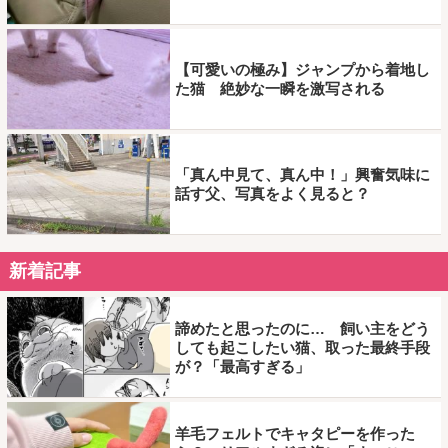
【可愛いの極み】ジャンプから着地し
た猫 絶妙な一瞬を激写される
「真ん中見て、真ん中！」興奮気味に
話す父、写真をよく見ると？
新着記事
諦めたと思ったのに… 飼い主をどう
しても起こしたい猫、取った最終手段
が？「最高すぎる」
羊毛フェルトでキャタピーを作った