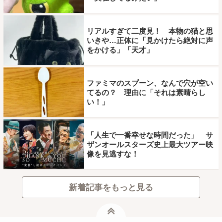
リアルすぎて二度見！ 本物の猫と思
いきや…正体に「見かけたら絶対に声
をかける」「天才」
ファミマのスプーン、なんで穴が空い
てるの？ 理由に「それは素晴らし
い！」
「人生で一番幸せな時間だった」 サ
ザンオールスターズ史上最大ツアー映
像を見逃すな！
新着記事をもっと見る
ページトップ