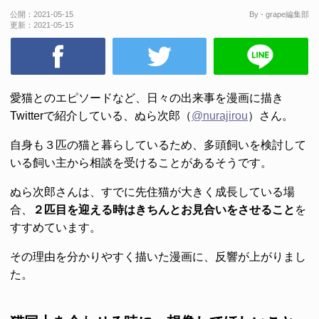
公開：
2021-05-15
By - grape編集部
更新：
2021-05-15
愛猫とのエピソードなど、日々の出来事を漫画に描き
Twitterで紹介している、ぬら次郎（
@nurajirou
）さん。
自身も３匹の猫と暮らしているため、多頭飼いを検討して
いる飼い主から相談を受けることがあるそうです。
ぬら次郎さんは、すでに先住猫が大きく成長している場
合、
２匹目を迎える時はきちんとお見合いをさせること
を
すすめています。
その理由を分かりやすく描いた漫画に、反響が上がりまし
た。