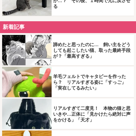
が…？ その後、１時間で元に戻させ
る
新着記事
諦めたと思ったのに… 飼い主をどう
しても起こしたい猫、取った最終手段
が？「最高すぎる」
羊毛フェルトでキャタピーを作った
ら？ リアルすぎる姿に「すっご」
「実在してるみたい」
リアルすぎて二度見！ 本物の猫と思
いきや…正体に「見かけたら絶対に声
をかける」「天才」