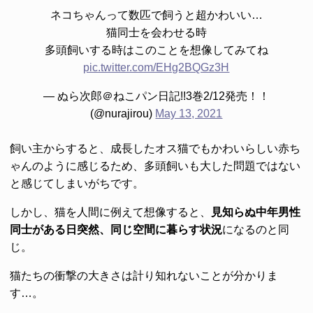
ネコちゃんって数匹で飼うと超かわいい…
猫同士を会わせる時
多頭飼いする時はこのことを想像してみてね
pic.twitter.com/EHg2BQGz3H
— ぬら次郎＠ねこパン日記!!3巻2/12発売！！
(@nurajirou)
May 13, 2021
飼い主からすると、成長したオス猫でもかわいらしい赤ち
ゃんのように感じるため、多頭飼いも大した問題ではない
と感じてしまいがちです。
しかし、猫を人間に例えて想像すると、
見知らぬ中年男性
同士がある日突然、同じ空間に暮らす状況
になるのと同
じ。
猫たちの衝撃の大きさは計り知れないことが分かりま
す…。