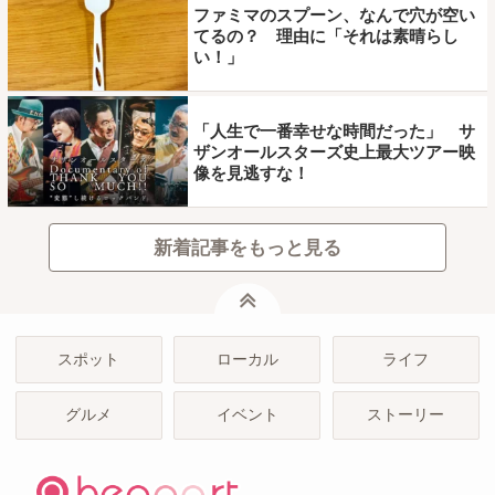
ファミマのスプーン、なんで穴が空い
てるの？ 理由に「それは素晴らし
い！」
「人生で一番幸せな時間だった」 サ
ザンオールスターズ史上最大ツアー映
像を見逃すな！
新着記事をもっと見る
ページトップ
スポット
ローカル
ライフ
グルメ
イベント
ストーリー