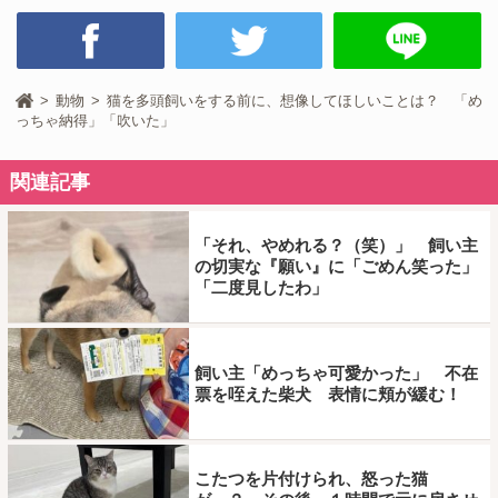
動物
猫を多頭飼いをする前に、想像してほしいことは？ 「め
っちゃ納得」「吹いた」
関連記事
「それ、やめれる？（笑）」 飼い主
の切実な『願い』に「ごめん笑った」
「二度見したわ」
飼い主「めっちゃ可愛かった」 不在
票を咥えた柴犬 表情に頬が緩む！
こたつを片付けられ、怒った猫