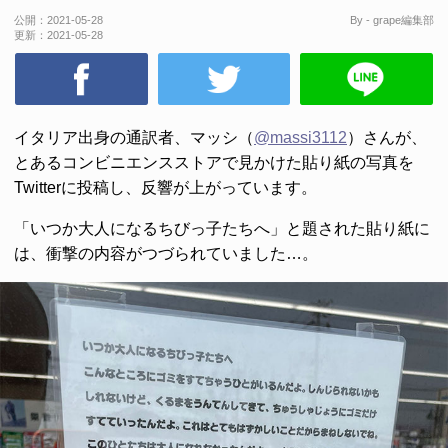
公開：
2021-05-28
By - grape編集部
更新：
2021-05-28
イタリア出身の通訳者、マッシ（
@massi3112
）さんが、
とあるコンビニエンスストアで見かけた貼り紙の写真を
Twitterに投稿し、反響が上がっています。
「いつか大人になるちびっ子たちへ」と題された貼り紙に
は、衝撃の内容がつづられていました…。