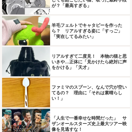
が？「最高すぎる」
羊毛フェルトでキャタピーを作った
ら？ リアルすぎる姿に「すっご」
「実在してるみたい」
リアルすぎて二度見！ 本物の猫と思
いきや…正体に「見かけたら絶対に声
をかける」「天才」
ファミマのスプーン、なんで穴が空い
てるの？ 理由に「それは素晴らし
い！」
「人生で一番幸せな時間だった」 サ
ザンオールスターズ史上最大ツアー映
像を見逃すな！