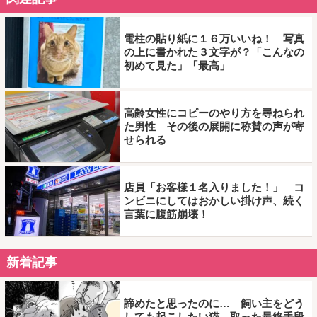
電柱の貼り紙に１６万いいね！ 写真
の上に書かれた３文字が？「こんなの
初めて見た」「最高」
高齢女性にコピーのやり方を尋ねられ
た男性 その後の展開に称賛の声が寄
せられる
店員「お客様１名入りました！」 コ
ンビニにしてはおかしい掛け声、続く
言葉に腹筋崩壊！
新着記事
諦めたと思ったのに… 飼い主をどう
しても起こしたい猫、取った最終手段