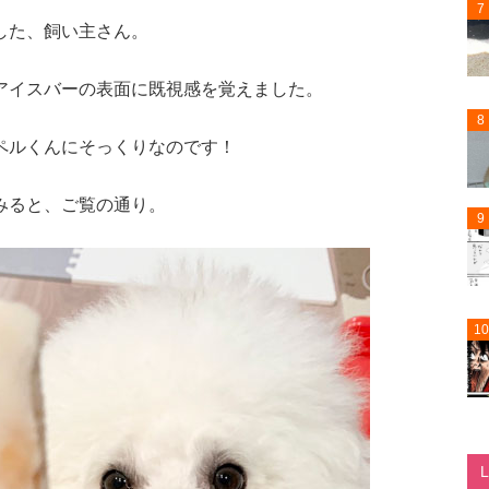
7
した、飼い主さん。
アイスバーの表面に既視感を覚えました。
8
ペルくんにそっくりなのです！
みると、ご覧の通り。
9
10