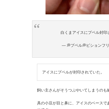
白くまアイスにプペル封印
— 💭プペル💭ビションフリーゼ
アイスにプペルが封印されていた。
飼い主さんがそうつぶやいてしまうのも
具の小豆が目と鼻に、アイスのベースで