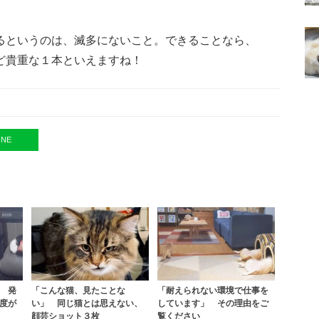
るというのは、滅多にないこと。できることなら、
ど貴重な１本といえますね！
INE
 発
「こんな猫、見たことな
「耐えられない環境で仕事を
度が
い」 同じ猫とは思えない、
しています」 その理由をご
顔芸ショット３枚
覧ください