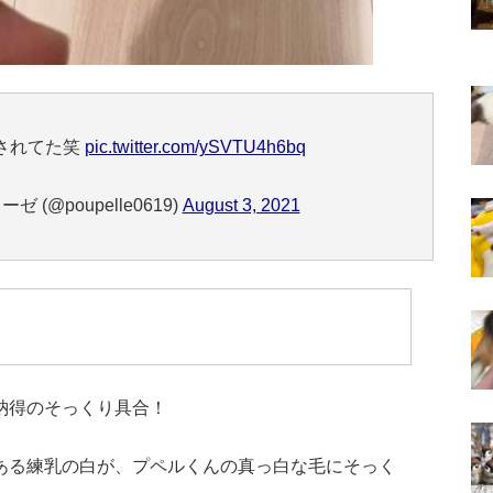
されてた笑
pic.twitter.com/ySVTU4h6bq
 (@poupelle0619)
August 3, 2021
納得のそっくり具合！
ある練乳の白が、プペルくんの真っ白な毛にそっく