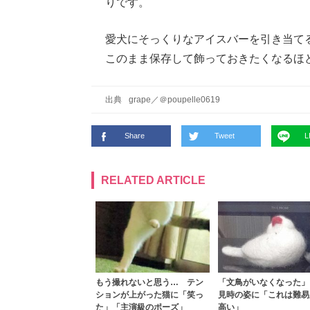
りです。
愛犬にそっくりなアイスバーを引き当て
このまま保存して飾っておきたくなるほ
出典
grape
／
＠poupelle0619
Share
Tweet
L
RELATED ARTICLE
もう撮れないと思う… テン
「文鳥がいなくなった」
ションが上がった猫に「笑っ
見時の姿に「これは難易
た」「主演級のポーズ」
高い」