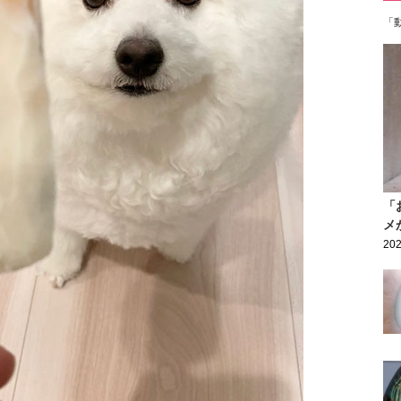
「
「
メ
202