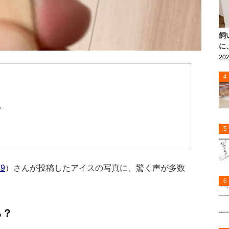
飼
に
202
4
。
5
19
）さんが投稿したアイスの写真に、驚く声が多数
6
ら？