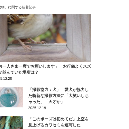
動物」に関する新着記事
お一人さま一席でお願いします」 お行儀よくスズ
が並んでいた場所は？
5.12.20
「撮影協力：犬」 愛犬が協力し
た斬新な撮影方法に「大笑いしち
ゃった」「天才か」
2025.12.19
「このポーズは初めてだ」上空を
見上げるカワセミを連写した