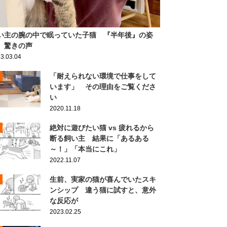
い主の腕の中で眠っていた子猫 『半年後』の姿
、驚きの声
3.03.04
「耐えられない環境で仕事をして
います」 その理由をご覧くださ
い
2020.11.18
絶対に遊びたい猫 vs 疲れるから
断る飼い主 結果に「あるある
～！」「本当にこれ」
2022.11.07
生前、実家の猫が喜んでいたスキ
ンシップ 違う猫に試すと、意外
な反応が
2023.02.25