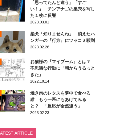
「思ってたんと違う」「すご
い！」 チンアナゴの巣穴を写し
た１枚に反響
2023.03.01
柴犬「知りませんね」 消えたハ
ンガーの『行方』にツッコミ殺到
2023.02.26
お猫様の『マイブーム』とは？
不思議な行動に「朝からうるっと
きた」
2022.10.14
焼き肉のレタスを夢中で食べる
猫 もう一匹にもあげてみる
と？ 「反応が全然違う」
2023.02.23
LATEST ARTICLE