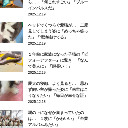
ら… 「何これすごい」「ブルー
インパルスだ」
2025.12.19
ベッドでくつろぐ愛猫が… 二度
見してしまう姿に「めっちゃ笑っ
た」「電池抜けてる」
2025.12.19
１年前に家族になった子猫の『ビ
フォーアフター』に驚き 「なん
て美人に」「脚長い！」
2025.12.19
愛犬の寝顔、よく見ると… 思わ
ず飼い主が撮った姿に「来世はこ
うなりたい」「毎日が幸せな証」
2025.12.18
塀の上になぜか集まっていたの
は… １枚に「かわいい」「卒業
アルバムみたい」