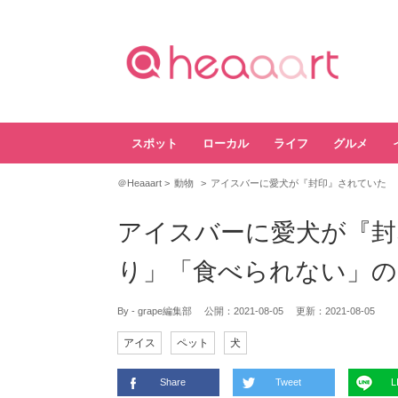
スポット
ローカル
ライフ
グルメ
＠Heaaart
動物
アイスバーに愛犬が『封印』されていた 
アイスバーに愛犬が『封
り」「食べられない」の
By - grape編集部
公開：
2021-08-05
更新：
2021-08-05
アイス
ペット
犬
Share
Tweet
L