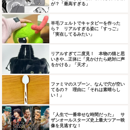
が？「最高すぎる」
羊毛フェルトでキャタピーを作った
ら？ リアルすぎる姿に「すっご」
「実在してるみたい」
リアルすぎて二度見！ 本物の猫と思
いきや…正体に「見かけたら絶対に声
をかける」「天才」
ファミマのスプーン、なんで穴が空い
てるの？ 理由に「それは素晴らし
い！」
「人生で一番幸せな時間だった」 サ
ザンオールスターズ史上最大ツアー映
像を見逃すな！