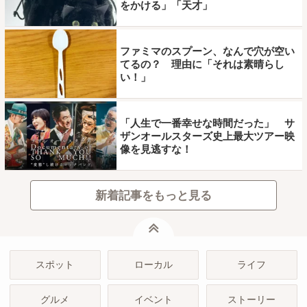
をかける」「天才」
ファミマのスプーン、なんで穴が空い
てるの？ 理由に「それは素晴らし
い！」
「人生で一番幸せな時間だった」 サ
ザンオールスターズ史上最大ツアー映
像を見逃すな！
新着記事をもっと見る
ページトップ
スポット
ローカル
ライフ
グルメ
イベント
ストーリー