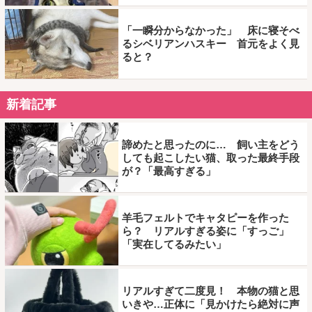
「一瞬分からなかった」 床に寝そべ
るシベリアンハスキー 首元をよく見
ると？
新着記事
諦めたと思ったのに… 飼い主をどう
しても起こしたい猫、取った最終手段
が？「最高すぎる」
羊毛フェルトでキャタピーを作った
ら？ リアルすぎる姿に「すっご」
「実在してるみたい」
リアルすぎて二度見！ 本物の猫と思
いきや…正体に「見かけたら絶対に声