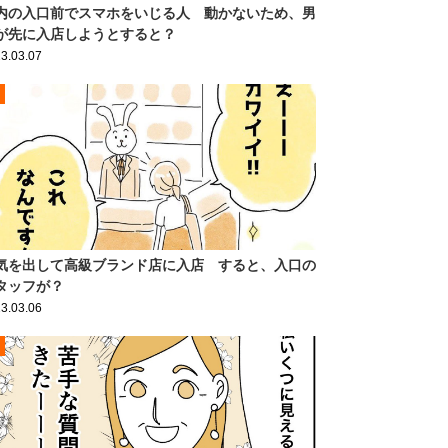
内の入口前でスマホをいじる人 動かないため、男
が先に入店しようとすると？
3.03.07
気を出して高級ブランド店に入店 すると、入口の
タッフが？
3.03.06