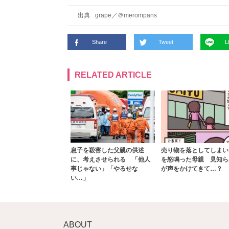
出典
grape
／
＠merompans
Share
Tweet
L
RELATED ARTICLE
息子を殺害した父親の供述
売り物を落としてしまい
に、考えさせられる 「他人
を怒鳴った母親 見知ら
事じゃない」「やるせな
が声をかけてきて…？
い…」
ABOUT