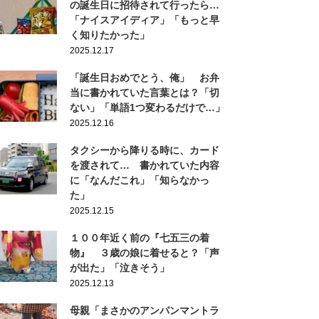
の誕生日に招待されて行ったら…
「ナイスアイディア」「もっと早
く知りたかった」
2025.12.17
「誕生日おめでとう、俺」 お弁
当に書かれていた言葉とは？「切
ない」「単語1つ変わるだけで…」
2025.12.16
タクシーから降りる時に、カード
を渡されて… 書かれていた内容
に「なんだこれ」「知らなかっ
た」
2025.12.15
１００年近く前の『七五三の着
物』 ３歳の娘に着せると？「声
が出た」「泣きそう」
2025.12.13
母親「まさかのアンパンマントラ