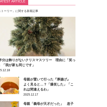
LATEST ARTICLE
ストーリー」に関する新着記事
半分は飾りがないクリスマスツリー 理由に「笑っ
」「我が家も同じです」
5.12.18
母親が置いて行った『厚揚げ』
よく見ると…？「爆笑した」「こ
れは間違えるわ」
2025.12.17
母親「義母が天才だった」 息子