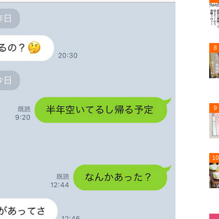
8
9
10