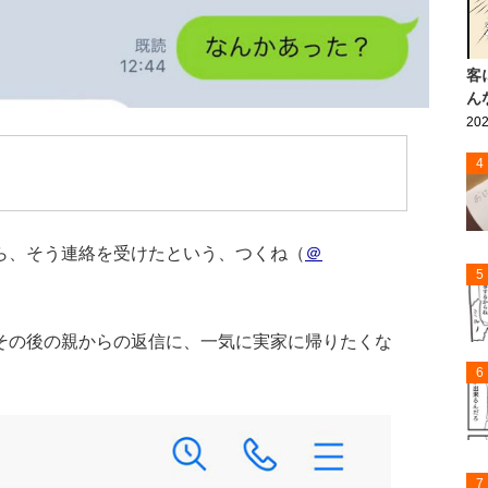
客
ん
202
4
ら、そう連絡を受けたという、つくね（
＠
5
その後の親からの返信に、一気に実家に帰りたくな
6
7