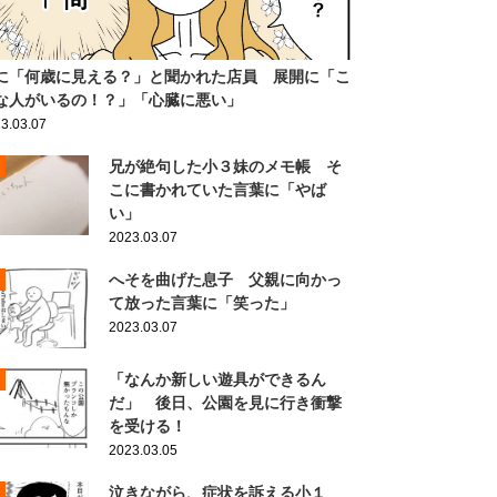
に「何歳に見える？」と聞かれた店員 展開に「こ
な人がいるの！？」「心臓に悪い」
3.03.07
兄が絶句した小３妹のメモ帳 そ
こに書かれていた言葉に「やば
い」
2023.03.07
へそを曲げた息子 父親に向かっ
て放った言葉に「笑った」
2023.03.07
「なんか新しい遊具ができるん
だ」 後日、公園を見に行き衝撃
を受ける！
2023.03.05
泣きながら、症状を訴える小１