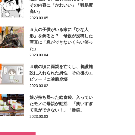
その内容に「かわいい」「難易度
高い」
2023.03.05
５人の子供がいる家に『ひな人
形』を飾ると？ 母親が投稿した
写真に「息ができないくらい笑っ
た」
2023.03.04
４歳の頃に両親を亡くし、養護施
設に入れられた男性 その後のエ
ピソードに涙腺崩壊
2023.03.02
娘が持ち帰った給食袋、入ってい
たモノに母親が動揺 「笑いすぎ
て息ができない！」「爆笑」
2023.03.03