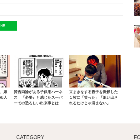
INE
、娘
賛否両論がある子供用ハーネ
豆まきをする親子を撮影した
ぬ人
ス 『必要』と感じたスーパ
１枚に「笑った」「追い出さ
ーでの恐ろしい出来事とは
れるだけじゃ済まない」
CATEGORY
F