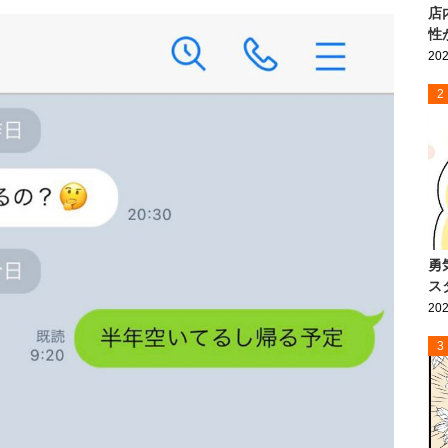
店
性
202
2
勇
ス
202
3