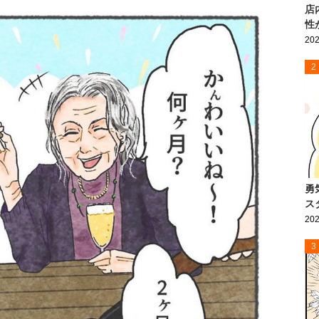
店
性
202
2
勇
ス
202
3