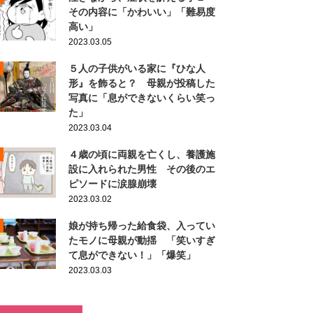
その内容に「かわいい」「難易度
高い」
2023.03.05
５人の子供がいる家に『ひな人
形』を飾ると？ 母親が投稿した
写真に「息ができないくらい笑っ
た」
2023.03.04
４歳の頃に両親を亡くし、養護施
設に入れられた男性 その後のエ
ピソードに涙腺崩壊
2023.03.02
娘が持ち帰った給食袋、入ってい
たモノに母親が動揺 「笑いすぎ
て息ができない！」「爆笑」
2023.03.03