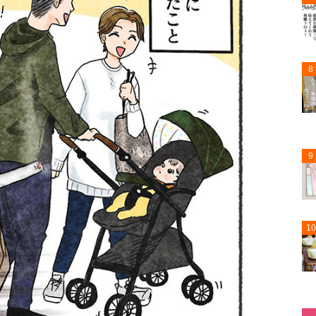
8
9
10