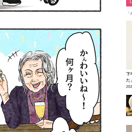
「
下
た
202