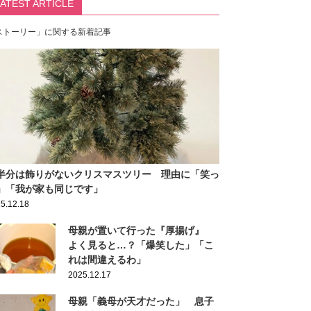
LATEST ARTICLE
ストーリー」に関する新着記事
半分は飾りがないクリスマスツリー 理由に「笑っ
」「我が家も同じです」
5.12.18
母親が置いて行った『厚揚げ』
よく見ると…？「爆笑した」「こ
れは間違えるわ」
2025.12.17
母親「義母が天才だった」 息子