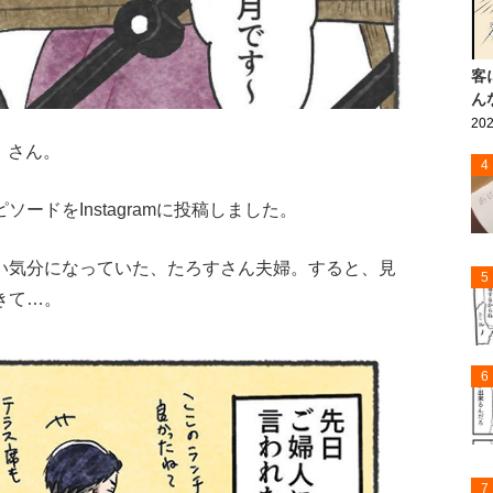
客
ん
202
）さん。
4
ードをInstagramに投稿しました。
い気分になっていた、たろすさん夫婦。すると、見
5
きて…。
6
7