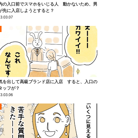
内の入口前でスマホをいじる人 動かないため、男
が先に入店しようとすると？
3.03.07
気を出して高級ブランド店に入店 すると、入口の
タッフが？
3.03.06