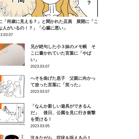
に「何歳に見える？」と聞かれた店員 展開に「こ
な人がいるの！？」「心臓に悪い」
3.03.07
兄が絶句した小３妹のメモ帳 そ
こに書かれていた言葉に「やば
い」
2023.03.07
へそを曲げた息子 父親に向かっ
て放った言葉に「笑った」
2023.03.07
「なんか新しい遊具ができるん
だ」 後日、公園を見に行き衝撃
を受ける！
2023.03.05
泣きながら、症状を訴える小１