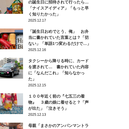
の誕生日に招待されて行ったら…
「ナイスアイディア」「もっと早
く知りたかった」
2025.12.17
「誕生日おめでとう、俺」 お弁
当に書かれていた言葉とは？「切
ない」「単語1つ変わるだけで…」
2025.12.16
タクシーから降りる時に、カード
を渡されて… 書かれていた内容
に「なんだこれ」「知らなかっ
た」
2025.12.15
１００年近く前の『七五三の着
物』 ３歳の娘に着せると？「声
が出た」「泣きそう」
2025.12.13
母親「まさかのアンパンマントラ