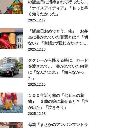
の誕生日に招待されて行ったら…
「ナイスアイディア」「もっと早
く知りたかった」
2025.12.17
「誕生日おめでとう、俺」 お弁
当に書かれていた言葉とは？「切
ない」「単語1つ変わるだけで…」
2025.12.16
タクシーから降りる時に、カード
を渡されて… 書かれていた内容
に「なんだこれ」「知らなかっ
た」
2025.12.15
１００年近く前の『七五三の着
物』 ３歳の娘に着せると？「声
が出た」「泣きそう」
2025.12.13
母親「まさかのアンパンマントラ