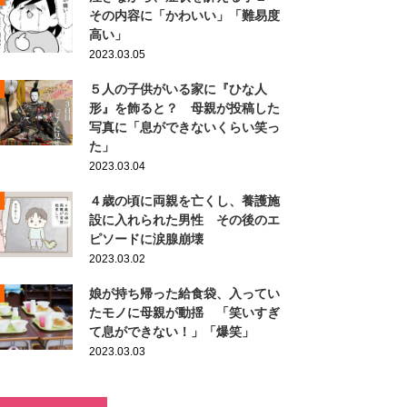
その内容に「かわいい」「難易度
高い」
2023.03.05
５人の子供がいる家に『ひな人
形』を飾ると？ 母親が投稿した
写真に「息ができないくらい笑っ
た」
2023.03.04
４歳の頃に両親を亡くし、養護施
設に入れられた男性 その後のエ
ピソードに涙腺崩壊
2023.03.02
娘が持ち帰った給食袋、入ってい
たモノに母親が動揺 「笑いすぎ
て息ができない！」「爆笑」
2023.03.03