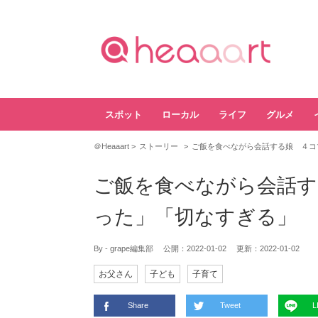
スポット
ローカル
ライフ
グルメ
＠Heaaart
ストーリー
ご飯を食べながら会話する娘 ４コ
ご飯を食べながら会話す
った」「切なすぎる」
By - grape編集部
公開：
2022-01-02
更新：
2022-01-02
お父さん
子ども
子育て
Share
Tweet
L