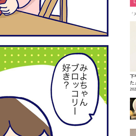
「
下
た
202