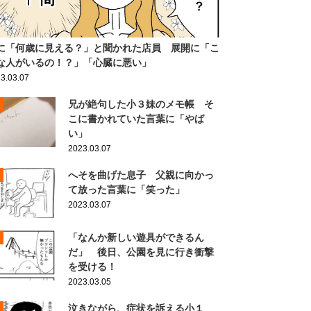
に「何歳に見える？」と聞かれた店員 展開に「こ
な人がいるの！？」「心臓に悪い」
3.03.07
兄が絶句した小３妹のメモ帳 そ
こに書かれていた言葉に「やば
い」
2023.03.07
へそを曲げた息子 父親に向かっ
て放った言葉に「笑った」
2023.03.07
「なんか新しい遊具ができるん
だ」 後日、公園を見に行き衝撃
を受ける！
2023.03.05
泣きながら、症状を訴える小１