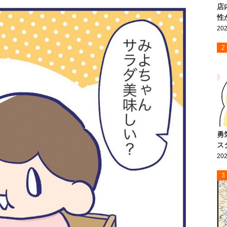
店
性
202
2
勇
ス
202
3