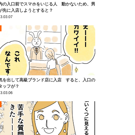
内の入口前でスマホをいじる人 動かないため、男
が先に入店しようとすると？
3.03.07
気を出して高級ブランド店に入店 すると、入口の
タッフが？
3.03.06