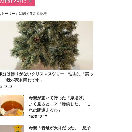
LATEST ARTICLE
ストーリー」に関する新着記事
半分は飾りがないクリスマスツリー 理由に「笑っ
」「我が家も同じです」
5.12.18
母親が置いて行った『厚揚げ』
よく見ると…？「爆笑した」「こ
れは間違えるわ」
2025.12.17
母親「義母が天才だった」 息子