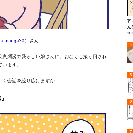
客
ん
202
sumanga30
）さん。
4
天真爛漫で愛らしい娘さんに、切なくも振り回され
ています。
5
よく会話を繰り広げますが…。
パ』
6
7