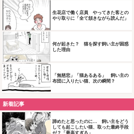
生花店で働く店員 やってきた客との
やり取りに「全て頷きながら読んだ」
何が起きた？ 猫を探す飼い主が困惑
した理由
「無慈悲」「猫あるある」 飼い主の
布団に入りたい猫、次の瞬間？
新着記事
諦めたと思ったのに… 飼い主をどう
しても起こしたい猫、取った最終手段
が？「最高すぎる」