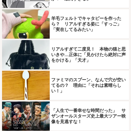
羊毛フェルトでキャタピーを作った
ら？ リアルすぎる姿に「すっご」
「実在してるみたい」
リアルすぎて二度見！ 本物の猫と思
いきや…正体に「見かけたら絶対に声
をかける」「天才」
ファミマのスプーン、なんで穴が空い
てるの？ 理由に「それは素晴らし
い！」
「人生で一番幸せな時間だった」 サ
ザンオールスターズ史上最大ツアー映
像を見逃すな！