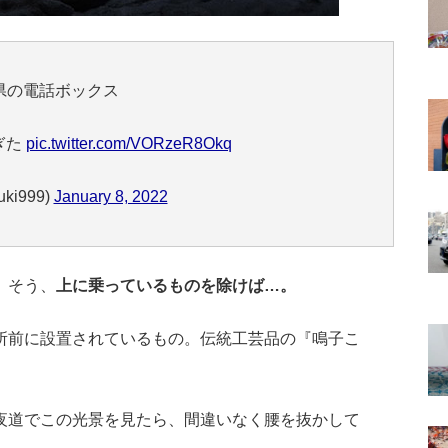
県の電話ボックス
ぎた
pic.twitter.com/VORzeR8Okq
ki999)
January 8, 2022
。そう、
上に乗っているものを除けば…。
所前に設置されているもの。伝統工芸品の『鳴子こ
夜道でこの光景を見たら、間違いなく腰を抜かして