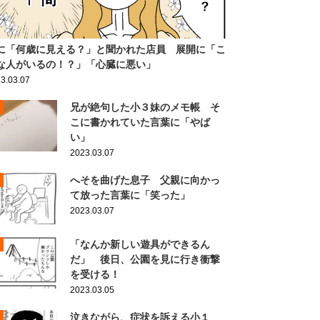
に「何歳に見える？」と聞かれた店員 展開に「こ
な人がいるの！？」「心臓に悪い」
3.03.07
兄が絶句した小３妹のメモ帳 そ
こに書かれていた言葉に「やば
い」
2023.03.07
へそを曲げた息子 父親に向かっ
て放った言葉に「笑った」
2023.03.07
「なんか新しい遊具ができるん
だ」 後日、公園を見に行き衝撃
を受ける！
2023.03.05
泣きながら、症状を訴える小１