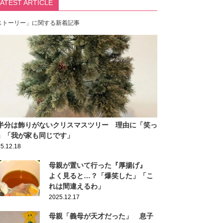
LATEST ARTICLE
ストーリー」に関する新着記事
半分は飾りがないクリスマスツリー 理由に「笑っ
」「我が家も同じです」
5.12.18
母親が置いて行った『厚揚げ』
よく見ると…？「爆笑した」「こ
れは間違えるわ」
2025.12.17
母親「義母が天才だった」 息子