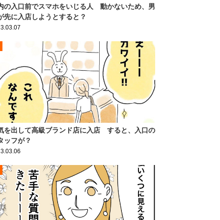
内の入口前でスマホをいじる人 動かないため、男
が先に入店しようとすると？
3.03.07
気を出して高級ブランド店に入店 すると、入口の
タッフが？
3.03.06