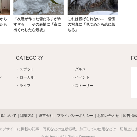
から
「友達が作った雪だるまが怖
これは投げられない… 雪玉
たも
すぎる」 その表情に「夜に
の写真に「見つめたら恋に落
出くわしたら最後」
ちる」
CATEGORY
F
スポット
グルメ
ン
ローカル
イベント
ライフ
ストーリー
artについて
編集方針
運営会社
プライバシーポリシー
お問い合わせ
広告掲
ェブサイトに掲載の記事、写真などの無断転載、加工しての使用などは一切禁止し
© ＠Heaaart All Rights Reserved.