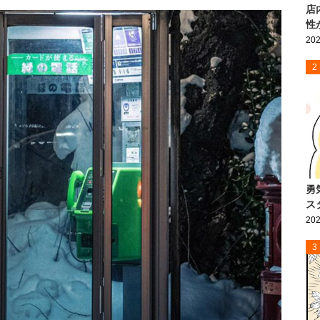
店
性
202
2
勇
ス
202
3