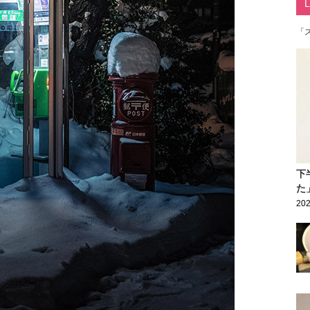
「
下
た
202