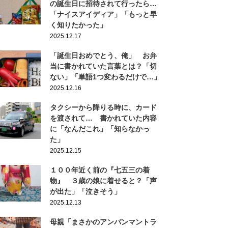
の誕生日に招待されて行ったら…
「ナイスアイディア」「もっと早
く知りたかった」
2025.12.17
「誕生日おめでとう、俺」 お弁
当に書かれていた言葉とは？「切
ない」「単語1つ変わるだけで…」
2025.12.16
タクシーから降りる時に、カード
を渡されて… 書かれていた内容
に「なんだこれ」「知らなかっ
た」
2025.12.15
１００年近く前の『七五三の着
物』 ３歳の娘に着せると？「声
が出た」「泣きそう」
2025.12.13
母親「まさかのアンパンマントラ