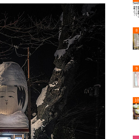
8
9
10