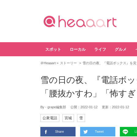
スポット
ローカル
ライフ
グルメ
＠Heaaart
ストーリー
雪の日の夜、『電話ボックス』を見
雪の日の夜、『電話ボッ
「腰抜かすわ」「怖すぎ
By - grape編集部
公開：
2022-01-12
更新：
2022-01-12
公衆電話
宮城
雪
Share
Tweet
L