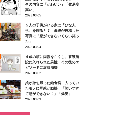
その内容に「かわいい」「難易度
高い」
2023.03.05
５人の子供がいる家に『ひな人
形』を飾ると？ 母親が投稿した
写真に「息ができないくらい笑っ
た」
2023.03.04
４歳の頃に両親を亡くし、養護施
設に入れられた男性 その後のエ
ピソードに涙腺崩壊
2023.03.02
娘が持ち帰った給食袋、入ってい
たモノに母親が動揺 「笑いすぎ
て息ができない！」「爆笑」
2023.03.03