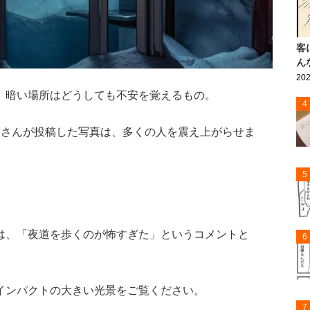
客
ん
202
、暗い場所はどうしても不安を覚えるもの。
4
）さんが投稿した写真は、多くの人を震え上がらせま
5
は、「夜道を歩くのが怖すぎた」というコメントと
6
インパクトの大きい光景をご覧ください。
7