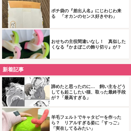
ポチ袋の『差出人名』にじわじわ来
る 「オカンのセンス好きやわ」
おせちの主役間違いなし！ 真似した
くなる『かまぼこの飾り切り』が？
新着記事
諦めたと思ったのに… 飼い主をどう
しても起こしたい猫、取った最終手段
が？「最高すぎる」
羊毛フェルトでキャタピーを作った
ら？ リアルすぎる姿に「すっご」
「実在してるみたい」