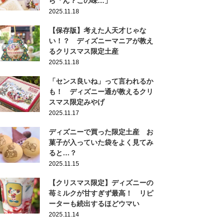
ら「ん？この味…」
2025.11.18
【保存版】考えた人天才じゃな
い！？ ディズニーマニアが教え
るクリスマス限定土産
2025.11.18
「センス良いね」って言われるか
も！ ディズニー通が教えるクリ
スマス限定みやげ
2025.11.17
ディズニーで買った限定土産 お
菓子が入っていた袋をよく見てみ
ると…？
2025.11.15
【クリスマス限定】ディズニーの
苺ミルクが甘すぎず最高！ リピ
ーターも続出するほどウマい
2025.11.14