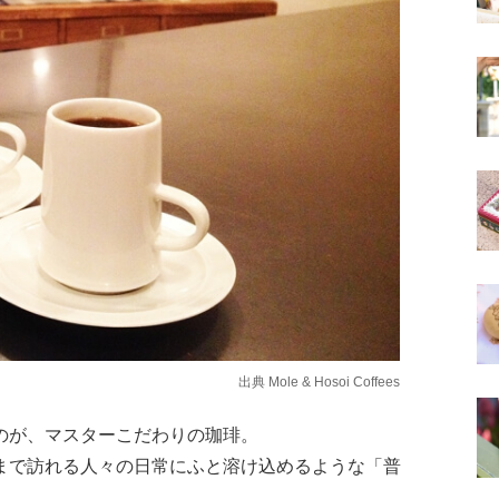
出典
Mole & Hosoi Coffees
のが、マスターこだわりの珈琲。
まで訪れる人々の日常にふと溶け込めるような「普
。