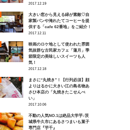
2017.12.19
大きい窓から見える緑が素敵♡自
家製パンや淹れたてコーヒーを提
供する「cafe 62番地」をご紹介！
2017.12.11
映画のロケ地として使われた雰囲
気抜群な古民家カフェ「蓮月」季
節限定の美味しいスイーツも人
気！
2017.12.18
まさに“丸焼き”！【行列必須】顔
よりはるかに大きい江の島名物あ
さひ本店の「丸焼きたこせんべ
い」
2017.10.06
不動の人気NO.1は絶品大学芋♪茨
城県牛久市にあるさつまいも菓子
専門店『芋千』