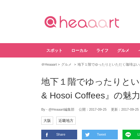
スポット
ローカル
ライフ
グルメ
＠Heaaart
グルメ
地下１階でゆったりといただく珈琲はいかが？『M
地下１階でゆったりとい
& Hosoi Coffees』の魅
By - @Heaaart編集部
公開：
2017-09-25
更新：
2017-09-25
大阪
近畿地方
Share
Tweet
L