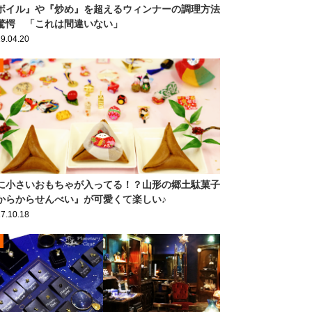
ボイル』や『炒め』を超えるウィンナーの調理方法
驚愕 「これは間違いない」
9.04.20
に小さいおもちゃが入ってる！？山形の郷土駄菓子
からからせんべい』が可愛くて楽しい♪
7.10.18