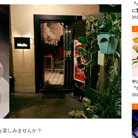
『
に
201
2
中
『
201
3
を楽しみませんか？