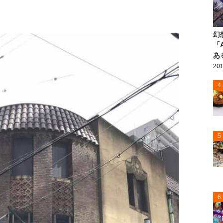
幻
「
あ
201
4
5
6