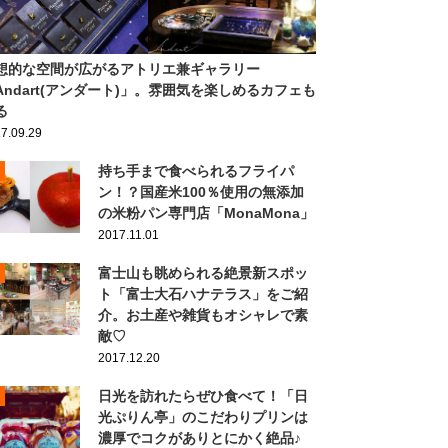
想的な空間が広がるアトリエ兼ギャラリー
Andart(アンダート)」。雰囲気を楽しめるカフェも
る
7.09.29
持ち手まで食べられるフライパ
ン！？国産米100％使用の無添加
の米粉パン専門店「MonaMona」
2017.11.01
富士山も眺められる絶景新スポッ
ト「富士大石ハナテラス」をご紹
介。お土産や雑貨もオシャレで素
敵♡
2017.12.20
日光を訪れたらぜひ食べて！「日
光ぷりん亭」のこだわりプリンは
濃厚でコクがありとにかく絶品♪