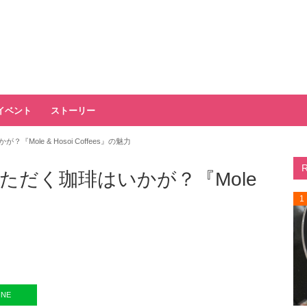
イベント
ストーリー
ole & Hosoi Coffees』の魅力
ただく珈琲はいかが？『Mole
1
力
INE