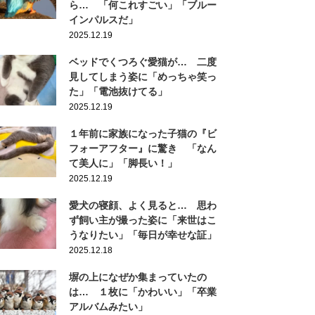
ら… 「何これすごい」「ブルー
インパルスだ」
2025.12.19
ベッドでくつろぐ愛猫が… 二度
見してしまう姿に「めっちゃ笑っ
た」「電池抜けてる」
2025.12.19
１年前に家族になった子猫の『ビ
フォーアフター』に驚き 「なん
て美人に」「脚長い！」
2025.12.19
愛犬の寝顔、よく見ると… 思わ
ず飼い主が撮った姿に「来世はこ
うなりたい」「毎日が幸せな証」
2025.12.18
塀の上になぜか集まっていたの
は… １枚に「かわいい」「卒業
アルバムみたい」