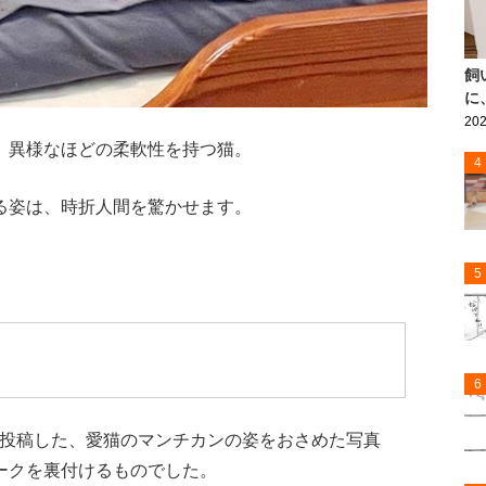
飼
に
202
、異様なほどの柔軟性を持つ猫。
4
る姿は、時折人間を驚かせます。
5
6
erに投稿した、愛猫のマンチカンの姿をおさめた写真
ークを裏付けるものでした。