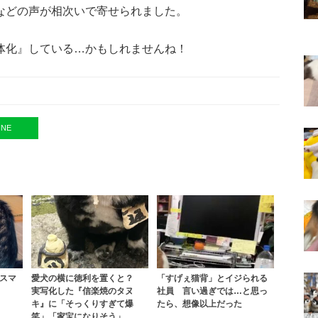
などの声が相次いで寄せられました。
体化』している…かもしれませんね！
INE
スマ
愛犬の横に徳利を置くと？
「すげぇ猫背」とイジられる
実写化した『信楽焼のタヌ
社員 言い過ぎでは…と思っ
キ』に「そっくりすぎて爆
たら、想像以上だった
笑」「家宝になりそう」