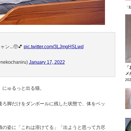
「
...🥺💕
pic.twitter.com/3LJmgHSLwd
nekochaniru)
January 17, 2022
「
メ
202
、にゅるっと出る猫。
後ろ脚だけをダンボールに残した状態で、体をベッ
猫の姿に「これは溶けてる」「出ようと思って力尽