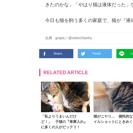
きたのかな」「やはり猫は液体だった」
今日も猫を飼う多くの家庭で、猫が『液
出典
grape
／
@nekochaniru
Share
Tweet
L
RELATED ARTICLE
「私よりうまいんだけ
猫がニヤリ… 個性的な
ど！」 子猫の『車庫入れ』
イルショットにときめく
に多くの人がビックリ！