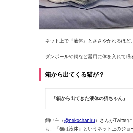
ネット上で『液体』とささやかれるほど
ダンボールや鍋など器用に体を入れて眠
箱から出てくる猫が？
「箱から出てきた液体の猫ちゃん」
飼い主（
@nekochaniru
）さんがTwitt
も、『猫は液体』というネット上のジョ