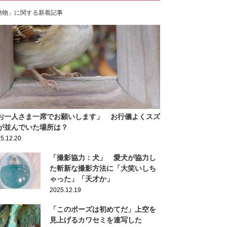
動物」に関する新着記事
お一人さま一席でお願いします」 お行儀よくスズ
が並んでいた場所は？
5.12.20
「撮影協力：犬」 愛犬が協力し
た斬新な撮影方法に「大笑いしち
ゃった」「天才か」
2025.12.19
「このポーズは初めてだ」上空を
見上げるカワセミを連写した