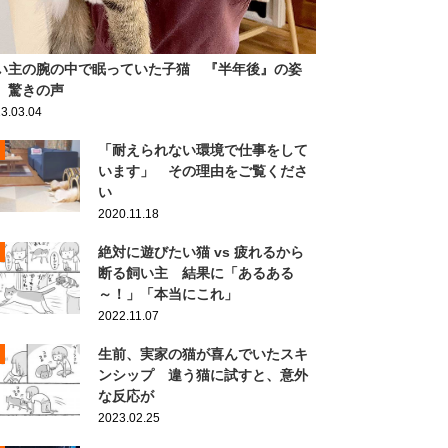
い主の腕の中で眠っていた子猫 『半年後』の姿
、驚きの声
3.03.04
「耐えられない環境で仕事をして
います」 その理由をご覧くださ
い
2020.11.18
絶対に遊びたい猫 vs 疲れるから
断る飼い主 結果に「あるある
～！」「本当にこれ」
2022.11.07
生前、実家の猫が喜んでいたスキ
ンシップ 違う猫に試すと、意外
な反応が
2023.02.25