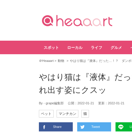
スポット
ローカル
ライフ
グルメ
＠Heaaart
動物
やはり猫は『液体』だった…！？ ダンボ
やはり猫は『液体』だっ
れ出す姿にクスッ
By - grape編集部
公開：
2022-01-21
更新：
2022-01-21
ペット
マンチカン
猫
Share
Tweet
L