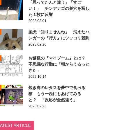
「思ってたんと違う」「すご
い！」 チンアナゴの巣穴を写し
た１枚に反響
2023.03.01
柴犬「知りませんね」 消えたハ
ンガーの『行方』にツッコミ殺到
2023.02.26
お猫様の『マイブーム』とは？
不思議な行動に「朝からうるっと
きた」
2022.10.14
焼き肉のレタスを夢中で食べる
猫 もう一匹にもあげてみる
と？ 「反応が全然違う」
2023.02.23
LATEST ARTICLE