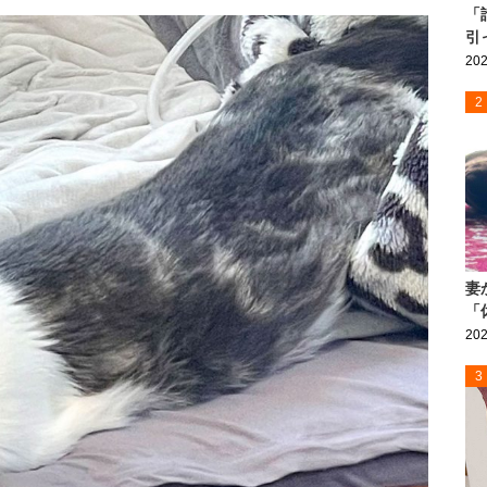
「
引
202
2
妻
「
202
3