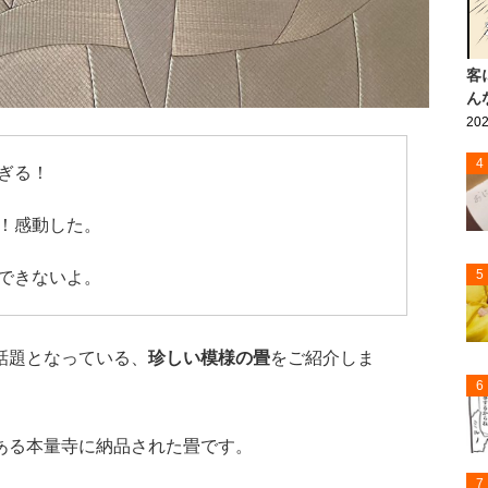
客
ん
202
4
ぎる！
！感動した。
5
できないよ。
話題となっている、
珍しい模様の畳
をご紹介しま
6
ある本量寺に納品された畳です。
7