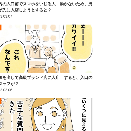
内の入口前でスマホをいじる人 動かないため、男
が先に入店しようとすると？
3.03.07
気を出して高級ブランド店に入店 すると、入口の
タッフが？
3.03.06