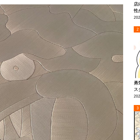
店
性
202
2
勇
ス
202
3