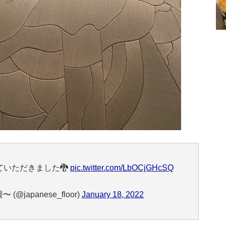
いただきました🐉
pic.twitter.com/LbOCjGHcSQ
 (@japanese_floor)
January 18, 2022