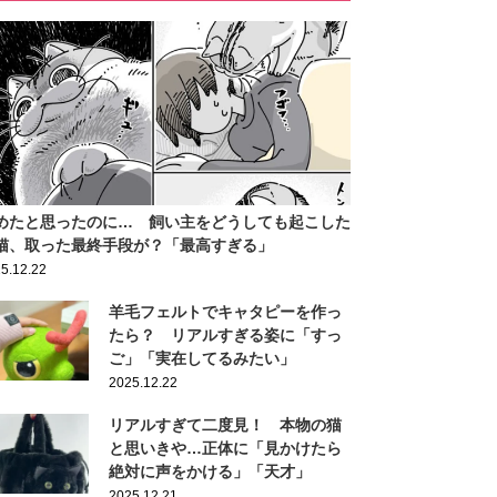
めたと思ったのに… 飼い主をどうしても起こした
猫、取った最終手段が？「最高すぎる」
5.12.22
羊毛フェルトでキャタピーを作っ
たら？ リアルすぎる姿に「すっ
ご」「実在してるみたい」
2025.12.22
リアルすぎて二度見！ 本物の猫
と思いきや…正体に「見かけたら
絶対に声をかける」「天才」
2025.12.21