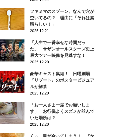
ファミマのスプーン、なんで穴が
空いてるの？ 理由に「それは素
晴らしい！」
2025.12.21
「人生で一番幸せな時間だっ
た」 サザンオールスターズ史上
最大ツアー映像を見逃すな！
2025.12.20
豪華キャスト集結！ 日曜劇場
『リブート』のポスタービジュア
ルが解禁
2025.12.20
「お一人さま一席でお願いしま
す」 お行儀よくスズメが並んで
いた場所は？
2025.12.20
くっ…目が合ってしまう！ 『か