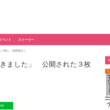
イベント
ストーリー
た３枚に、絶賛相次ぐ
きました」 公開された３枚
1
INE