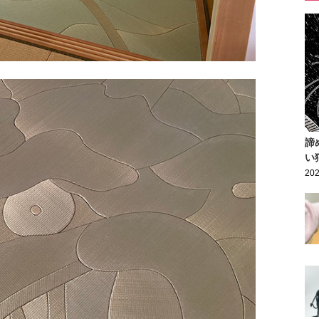
諦
い
202