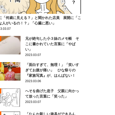
に「何歳に見える？」と聞かれた店員 展開に「こ
な人がいるの！？」「心臓に悪い」
3.03.07
兄が絶句した小３妹のメモ帳 そ
こに書かれていた言葉に「やば
い」
2023.03.07
「面白すぎて、無理！」「笑いす
ぎてお腹が痛い」 ひな祭りの
『家族写真』が、はんぱない！
2023.03.06
へそを曲げた息子 父親に向かっ
て放った言葉に「笑った」
2023.03.07
「なんか新しい遊具ができるん