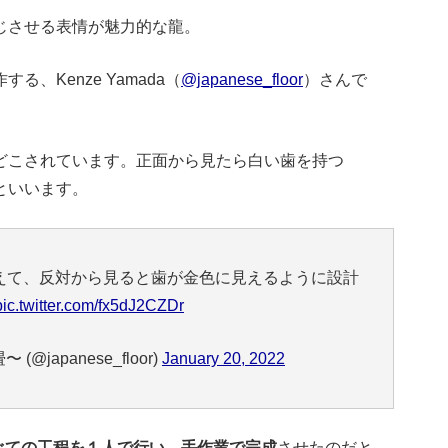
じさせる表情が魅力的な龍。
、Kenze Yamada（
@japanese_floor
）さんで
どこされています。正面から見たら白い歯を持つ
といいます。
えて、反対から見ると歯が金色に見えるように設計
pic.twitter.com/fx5dJ2CZDr
 (@japanese_floor)
January 20, 2022
べての工程を１人で行い、手作業で完成
させたのだと