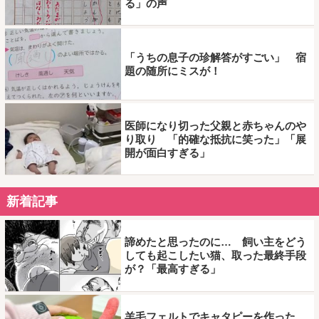
る」の声
「うちの息子の珍解答がすごい」 宿
題の随所にミスが！
医師になり切った父親と赤ちゃんのや
り取り 「的確な抵抗に笑った」「展
開が面白すぎる」
新着記事
諦めたと思ったのに… 飼い主をどう
しても起こしたい猫、取った最終手段
が？「最高すぎる」
羊毛フェルトでキャタピーを作った