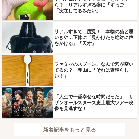
ら？ リアルすぎる姿に「すっご」
「実在してるみたい」
リアルすぎて二度見！ 本物の猫と思
いきや…正体に「見かけたら絶対に声
をかける」「天才」
ファミマのスプーン、なんで穴が空い
てるの？ 理由に「それは素晴らし
い！」
「人生で一番幸せな時間だった」 サ
ザンオールスターズ史上最大ツアー映
像を見逃すな！
新着記事をもっと見る