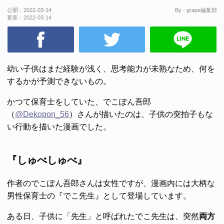
公開：
2022-03-14
By - grape編集部
更新：
2022-03-14
幼い子供はまだ経験が浅く、思考能力が未熟なため、何を
するかが予測できないもの。
かつて保育士をしていた、でこぽん吾郎
（
@Dekopon_56
）さんが描いたのは、子供の突拍子もな
い行動を描いた漫画でした。
『しゅべしゅべ』
作者のでこぽん吾郎さんは女性ですが、漫画内には大柄な
男性保育士の『でこ先生』として登場しています。
ある日、子供に「先生」と呼ばれたでこ先生は、突然
両方