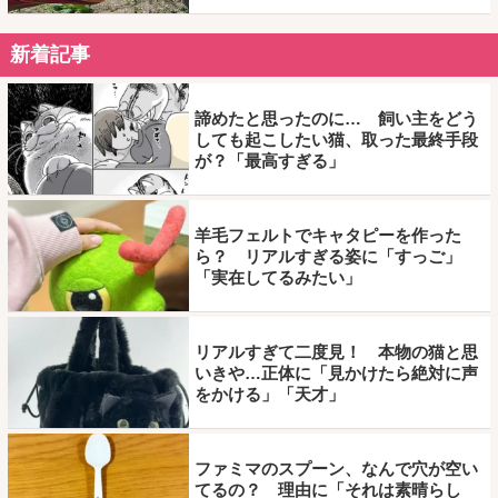
新着記事
諦めたと思ったのに… 飼い主をどう
しても起こしたい猫、取った最終手段
が？「最高すぎる」
羊毛フェルトでキャタピーを作った
ら？ リアルすぎる姿に「すっご」
「実在してるみたい」
リアルすぎて二度見！ 本物の猫と思
いきや…正体に「見かけたら絶対に声
をかける」「天才」
ファミマのスプーン、なんで穴が空い
てるの？ 理由に「それは素晴らし