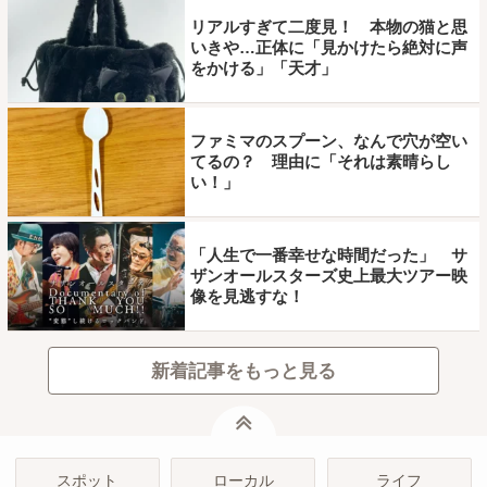
リアルすぎて二度見！ 本物の猫と思
いきや…正体に「見かけたら絶対に声
をかける」「天才」
ファミマのスプーン、なんで穴が空い
てるの？ 理由に「それは素晴らし
い！」
「人生で一番幸せな時間だった」 サ
ザンオールスターズ史上最大ツアー映
像を見逃すな！
新着記事をもっと見る
ページトップ
スポット
ローカル
ライフ