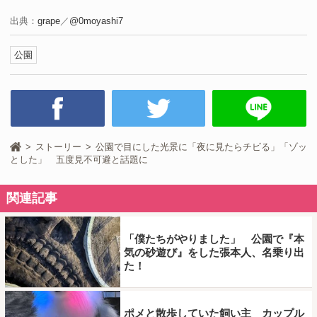
出典：
grape
／
@0moyashi7
公園
ストーリー
公園で目にした光景に「夜に見たらチビる」「ゾッ
とした」 五度見不可避と話題に
関連記事
「僕たちがやりました」 公園で『本
気の砂遊び』をした張本人、名乗り出
た！
ポメと散歩していた飼い主 カップル