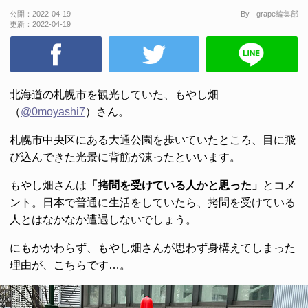
公開：
2022-04-19
By - grape編集部
更新：
2022-04-19
北海道の札幌市を観光していた、もやし畑
（
@0moyashi7
）さん。
札幌市中央区にある大通公園を歩いていたところ、目に飛
び込んできた光景に背筋が凍ったといいます。
もやし畑さんは
「拷問を受けている人かと思った」
とコメ
ント。日本で普通に生活をしていたら、拷問を受けている
人とはなかなか遭遇しないでしょう。
にもかかわらず、もやし畑さんが思わず身構えてしまった
理由が、こちらです…。