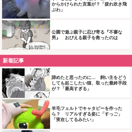
からかけられた言葉が？「疲れ吹き飛
ぶわ」
公園で遊ぶ親子に忍び寄る『不審な
男』 おびえる親子を救ったのは
新着記事
諦めたと思ったのに… 飼い主をどう
しても起こしたい猫、取った最終手段
が？「最高すぎる」
羊毛フェルトでキャタピーを作った
ら？ リアルすぎる姿に「すっご」
「実在してるみたい」