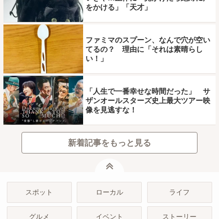
をかける」「天才」
ファミマのスプーン、なんで穴が空い
てるの？ 理由に「それは素晴らし
い！」
「人生で一番幸せな時間だった」 サ
ザンオールスターズ史上最大ツアー映
像を見逃すな！
新着記事をもっと見る
ページトップ
スポット
ローカル
ライフ
グルメ
イベント
ストーリー