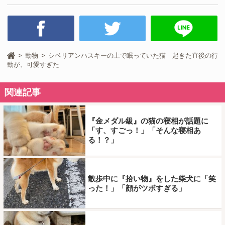
動物
シベリアンハスキーの上で眠っていた猫 起きた直後の行
動が、可愛すぎた
関連記事
『金メダル級』の猫の寝相が話題に
「す、すごっ！」「そんな寝相あ
る！？」
散歩中に『拾い物』をした柴犬に「笑
った！」「顔がツボすぎる」