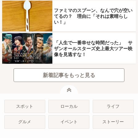
ファミマのスプーン、なんで穴が空い
てるの？ 理由に「それは素晴らし
い！」
「人生で一番幸せな時間だった」 サ
ザンオールスターズ史上最大ツアー映
像を見逃すな！
新着記事をもっと見る
ページトップ
スポット
ローカル
ライフ
グルメ
イベント
ストーリー