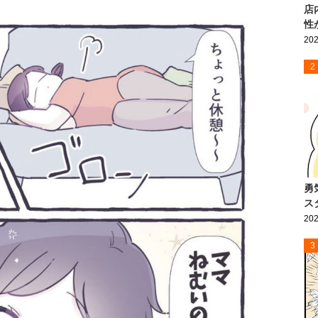
店
性
202
2
勇
ス
202
3