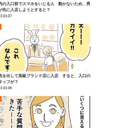
内の入口前でスマホをいじる人 動かないため、男
が先に入店しようとすると？
3.03.07
気を出して高級ブランド店に入店 すると、入口の
タッフが？
3.03.06