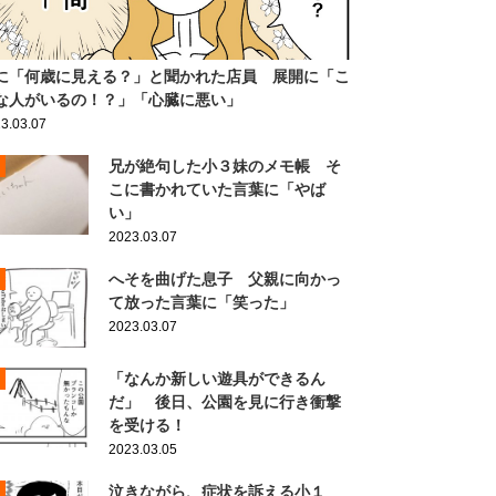
に「何歳に見える？」と聞かれた店員 展開に「こ
な人がいるの！？」「心臓に悪い」
3.03.07
兄が絶句した小３妹のメモ帳 そ
こに書かれていた言葉に「やば
い」
2023.03.07
へそを曲げた息子 父親に向かっ
て放った言葉に「笑った」
2023.03.07
「なんか新しい遊具ができるん
だ」 後日、公園を見に行き衝撃
を受ける！
2023.03.05
泣きながら、症状を訴える小１