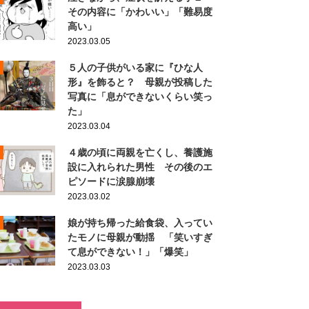
その内容に「かわいい」「難易度
高い」
2023.03.05
５人の子供がいる家に『ひな人
形』を飾ると？ 母親が投稿した
写真に「息ができないくらい笑っ
た」
2023.03.04
４歳の頃に両親を亡くし、養護施
設に入れられた男性 その後のエ
ピソードに涙腺崩壊
2023.03.02
娘が持ち帰った給食袋、入ってい
たモノに母親が動揺 「笑いすぎ
て息ができない！」「爆笑」
2023.03.03