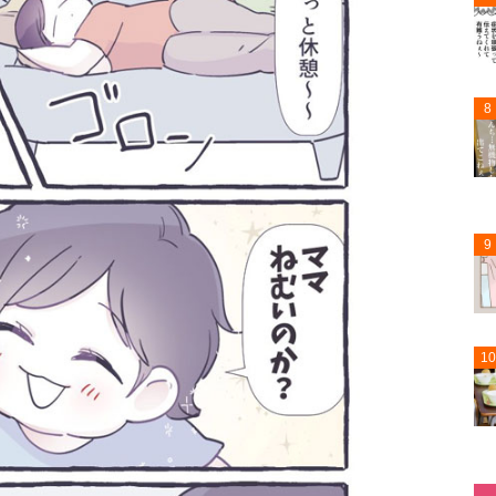
8
9
10