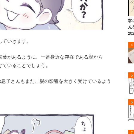
客
ん
202
していきます。
4
言葉があるように、一番身近な存在である親から
けていることでしょう。
5
の息子さんもまた、親の影響を大きく受けているよう
6
7