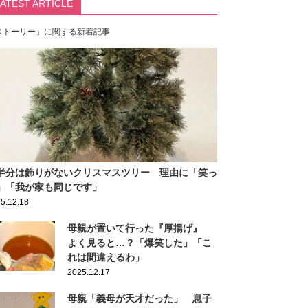
LATEST ARTICLE
ストーリー」に関する新着記事
半分は飾りがないクリスマスツリー 理由に「笑っ
」「我が家も同じです」
5.12.18
母親が置いて行った『厚揚げ』
よく見ると…？「爆笑した」「こ
れは間違えるわ」
2025.12.17
母親「義母が天才だった」 息子