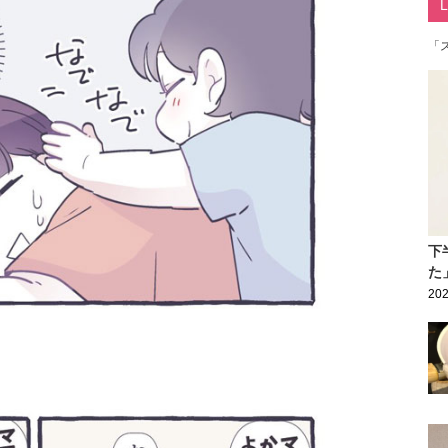
「
下
た
202