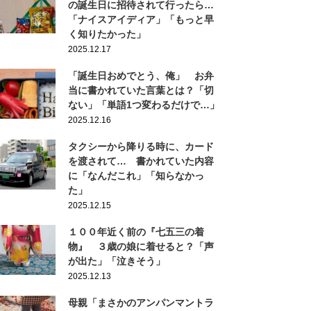
の誕生日に招待されて行ったら…
「ナイスアイディア」「もっと早
く知りたかった」
2025.12.17
「誕生日おめでとう、俺」 お弁
当に書かれていた言葉とは？「切
ない」「単語1つ変わるだけで…」
2025.12.16
タクシーから降りる時に、カード
を渡されて… 書かれていた内容
に「なんだこれ」「知らなかっ
た」
2025.12.15
１００年近く前の『七五三の着
物』 ３歳の娘に着せると？「声
が出た」「泣きそう」
2025.12.13
母親「まさかのアンパンマントラ