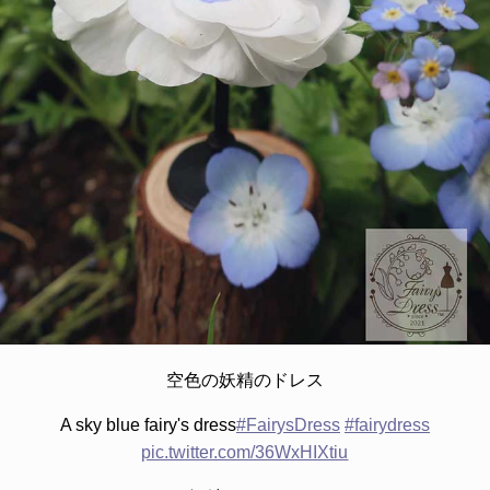
空色の妖精のドレス
A sky blue fairy's dress
#FairysDress
#fairydress
pic.twitter.com/36WxHIXtiu