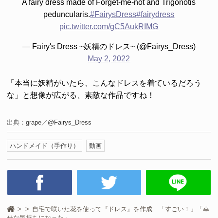
A fairy dress made of Forget-me-not and Trigonotis
peduncularis.
#FairysDress
#fairydress
pic.twitter.com/gC5AukRIMG
— Fairy's Dress ~妖精のドレス~ (@Fairys_Dress)
May 2, 2022
「本当に妖精がいたら、こんなドレスを着ているだろう
な」と想像が広がる、素敵な作品ですね！
出典：
grape
／
@Fairys_Dress
ハンドメイド（手作り）
動画
自宅で咲いた花を使って『ドレス』を作成 「すごい！」「幸
せな気持ちになった」