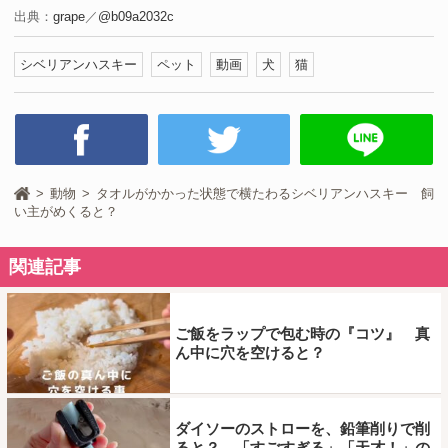
出典：
grape
／
@b09a2032c
シベリアンハスキー
ペット
動画
犬
猫
動物
タオルがかかった状態で横たわるシベリアンハスキー 飼
い主がめくると？
関連記事
ご飯をラップで包む時の『コツ』 真
ん中に穴を空けると？
ダイソーのストローを、鉛筆削りで削
ると？ 「すごすぎる」「天才！」の