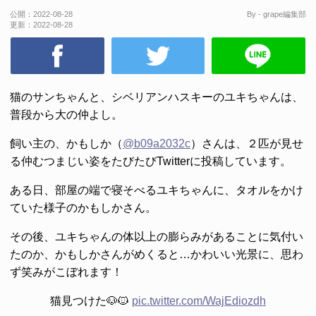
公開：
2022-08-28
By - grape編集部
更新：
2022-08-28
猫のサンちゃんと、シベリアンハスキーのユキちゃんは、
普段から大の仲よし。
飼い主の、かもしか（
@b09a2032c
）さんは、２匹が見せ
る仲むつまじい姿をたびたびTwitterに投稿しています。
ある日、部屋の端で寝そべるユキちゃんに、タオルをかけ
ていた様子のかもしかさん。
その後、ユキちゃんの体以上の膨らみがあることに気付い
たのか、かもしかさんがめくると…かわいい光景に、思わ
ず笑みがこぼれます！
猫見つけた🐶🐱
pic.twitter.com/WajEdiozdh