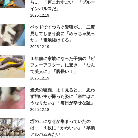
ら… 「何これすごい」「ブルー
インパルスだ」
2025.12.19
ベッドでくつろぐ愛猫が… 二度
見してしまう姿に「めっちゃ笑っ
た」「電池抜けてる」
2025.12.19
１年前に家族になった子猫の『ビ
フォーアフター』に驚き 「なん
て美人に」「脚長い！」
2025.12.19
愛犬の寝顔、よく見ると… 思わ
ず飼い主が撮った姿に「来世はこ
うなりたい」「毎日が幸せな証」
2025.12.18
塀の上になぜか集まっていたの
は… １枚に「かわいい」「卒業
アルバムみたい」