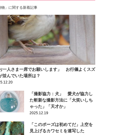
動物」に関する新着記事
お一人さま一席でお願いします」 お行儀よくスズ
が並んでいた場所は？
5.12.20
「撮影協力：犬」 愛犬が協力し
た斬新な撮影方法に「大笑いしち
ゃった」「天才か」
2025.12.19
「このポーズは初めてだ」上空を
見上げるカワセミを連写した