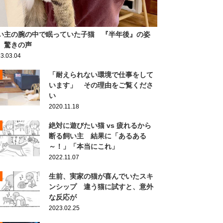
い主の腕の中で眠っていた子猫 『半年後』の姿
、驚きの声
3.03.04
「耐えられない環境で仕事をして
います」 その理由をご覧くださ
い
2020.11.18
絶対に遊びたい猫 vs 疲れるから
断る飼い主 結果に「あるある
～！」「本当にこれ」
2022.11.07
生前、実家の猫が喜んでいたスキ
ンシップ 違う猫に試すと、意外
な反応が
2023.02.25