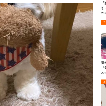
「
引
202
2
妻
「
202
3