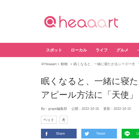
スポット
ローカル
ライフ
グルメ
＠Heaaart
動物
眠くなると、一緒に寝たがるシーズー犬 
眠くなると、一緒に寝た
アピール方法に「天使」
By - grape編集部
公開：
2022-10-15
更新：
2022-10-15
ペット
犬
Share
Tweet
L