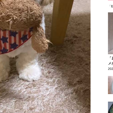
「
「
メ
202