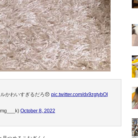
ルかわいすぎるだろ😞
pic.twitter.com/dx9zgtybOI
mg___k)
October 8, 2022