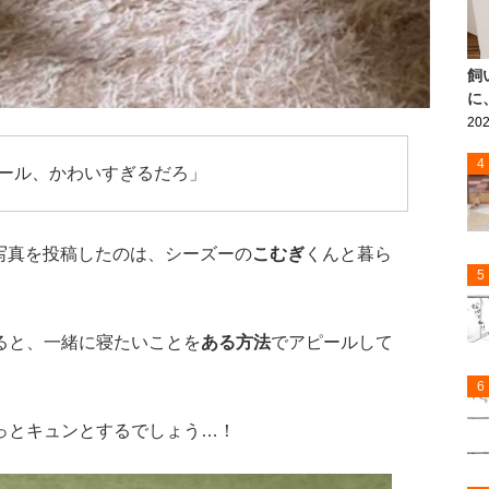
飼
に
202
4
ール、かわいすぎるだろ」
枚の写真を投稿したのは、シーズーの
こむぎ
くんと暮ら
5
ると、一緒に寝たいことを
ある方法
でアピールして
6
っとキュンとするでしょう…！