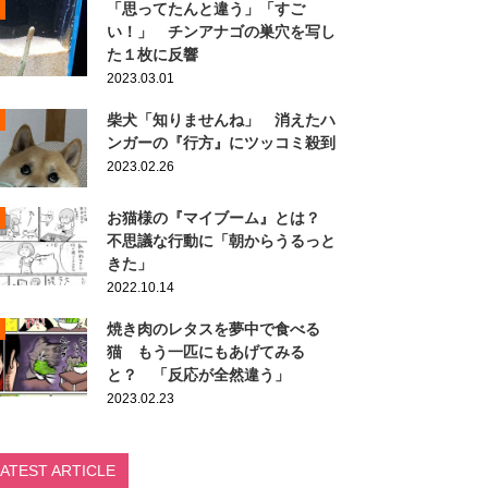
「思ってたんと違う」「すご
い！」 チンアナゴの巣穴を写し
た１枚に反響
2023.03.01
柴犬「知りませんね」 消えたハ
ンガーの『行方』にツッコミ殺到
2023.02.26
お猫様の『マイブーム』とは？
不思議な行動に「朝からうるっと
きた」
2022.10.14
焼き肉のレタスを夢中で食べる
猫 もう一匹にもあげてみる
と？ 「反応が全然違う」
2023.02.23
LATEST ARTICLE