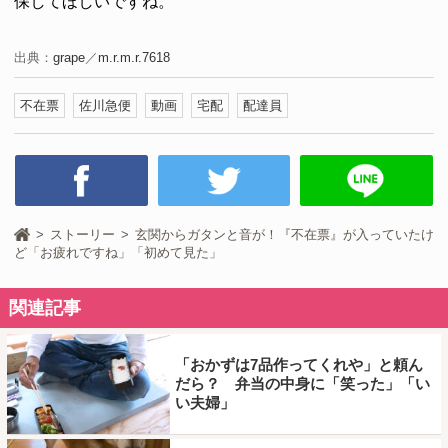
保してほしいですね。
出典：
grape
／
m.r.m.r.7618
不在票
佐川急便
動画
宅配
配達員
ストーリー
玄関からガタンと音が！『不在票』が入っていたけ
ど「お疲れですね」「初めて見た」
関連記事
「おかずは7品作ってくれや」と頼ん
だら？ 弁当の中身に「笑った」「い
い夫婦」