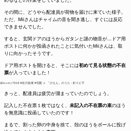
めるなどの作業をしていました。
その間に、どうやら配達員が荷物を届けに来ていた様子。
ただ、Miiさんはチャイムの音を聞き逃し、すぐには反応
できませんでした。
すると、玄関ドアのほうからガタンと謎の物音が…ドア用
ポストに何かが投函されたことに気付いたMiiさんは、取
りに向かったそうです。
ドア用ポストを開けると、そこには
初めて見る状態の不在
票
が入っていました！
@m.r.m.r.7618
#佐川急便
#宅配
♬ 「ぴえん」のうた - 針スピ子
きっと、配達員は疲労が溜まっていたのでしょう。
記入した不在票１枚ではなく、
未記入の不在票の束
のほう
を無意識に投函していたのです！
まるで、割った卵の中身を捨て、殻のほうをボールに投げ