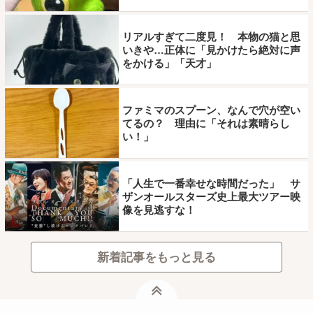
リアルすぎて二度見！ 本物の猫と思
いきや…正体に「見かけたら絶対に声
をかける」「天才」
ファミマのスプーン、なんで穴が空い
てるの？ 理由に「それは素晴らし
い！」
「人生で一番幸せな時間だった」 サ
ザンオールスターズ史上最大ツアー映
像を見逃すな！
新着記事をもっと見る
ページトップ