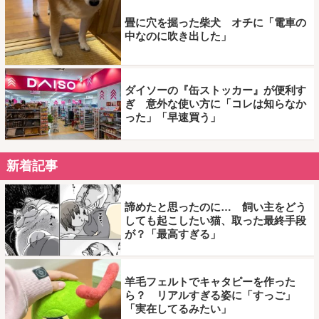
畳に穴を掘った柴犬 オチに「電車の
中なのに吹き出した」
ダイソーの『缶ストッカー』が便利す
ぎ 意外な使い方に「コレは知らなか
った」「早速買う」
新着記事
諦めたと思ったのに… 飼い主をどう
しても起こしたい猫、取った最終手段
が？「最高すぎる」
羊毛フェルトでキャタピーを作った
ら？ リアルすぎる姿に「すっご」
「実在してるみたい」