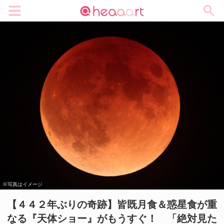
メニュー
※写真はイメージ
【４４２年ぶりの奇跡】皆既月食＆惑星食が重
なる『天体ショー』がもうすぐ！ 「絶対見た