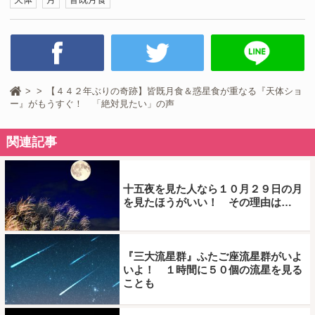
【４４２年ぶりの奇跡】皆既月食＆惑星食が重なる『天体ショ
ー』がもうすぐ！ 「絶対見たい」の声
関連記事
十五夜を見た人なら１０月２９日の月
を見たほうがいい！ その理由は…
『三大流星群』ふたご座流星群がいよ
いよ！ １時間に５０個の流星を見る
ことも