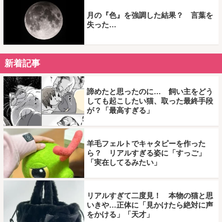
月の『色』を強調した結果？ 言葉を
失った…
新着記事
諦めたと思ったのに… 飼い主をどう
しても起こしたい猫、取った最終手段
が？「最高すぎる」
羊毛フェルトでキャタピーを作った
ら？ リアルすぎる姿に「すっご」
「実在してるみたい」
リアルすぎて二度見！ 本物の猫と思
いきや…正体に「見かけたら絶対に声
をかける」「天才」