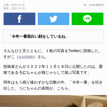
公開：
2022-11-20
By - grape編集部
更新：
2022-11-20
「
今年一番面白い顔をしているね
」
そんなひと言とともに、１枚の写真をTwitterに投稿した、
すがこ（
scioltotto
）さん。
投稿者さんが２０２２年１１月１８日に公開したのは、愛
猫である
うに
ちゃんが猫じゃらしで遊ぶ写真です。
同年はもう残り後わずかな日数の中、「今年一番」を叩き
出した、うにちゃんの表情が、こちら。