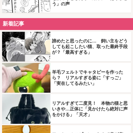
う」の声
新着記事
諦めたと思ったのに… 飼い主をどう
しても起こしたい猫、取った最終手段
が？「最高すぎる」
羊毛フェルトでキャタピーを作った
ら？ リアルすぎる姿に「すっご」
「実在してるみたい」
リアルすぎて二度見！ 本物の猫と思
いきや…正体に「見かけたら絶対に声
をかける」「天才」