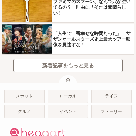
ファミマのスプーン、なんで穴が空い
てるの？ 理由に「それは素晴らし
い！」
「人生で一番幸せな時間だった」 サ
ザンオールスターズ史上最大ツアー映
像を見逃すな！
新着記事をもっと見る
ページトップ
スポット
ローカル
ライフ
グルメ
イベント
ストーリー