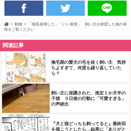
動物
「腹筋崩壊した」「いい表情」 飼い主が絶賛した猫の表
情をご覧ください
関連記事
換毛期の愛犬の毛を抜く飼い主 気持
ちよすぎて、何度も繰り返していた
ら？
飼い主に保護された、推定１か月半の
子猫 ３日後の行動に「可愛すぎる」
の声続出
『犬と猫どっちも飼ってると』最終回
を描こうとしたら…結果に「ありがと