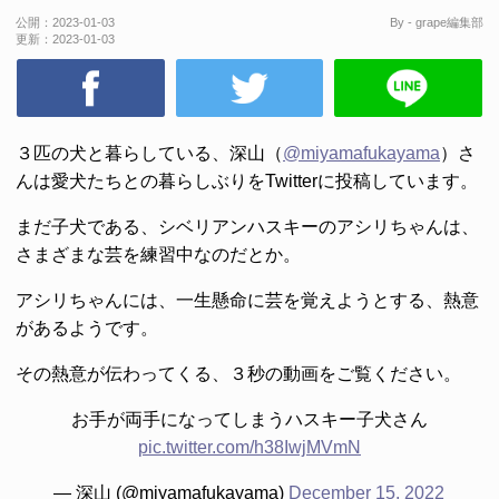
公開：
2023-01-03
By - grape編集部
更新：
2023-01-03
３匹の犬と暮らしている、深山（
@miyamafukayama
）さ
んは愛犬たちとの暮らしぶりをTwitterに投稿しています。
まだ子犬である、シベリアンハスキーのアシリちゃんは、
さまざまな芸を練習中なのだとか。
アシリちゃんには、一生懸命に芸を覚えようとする、熱意
があるようです。
その熱意が伝わってくる、３秒の動画をご覧ください。
お手が両手になってしまうハスキー子犬さん
pic.twitter.com/h38IwjMVmN
— 深山 (@miyamafukayama)
December 15, 2022