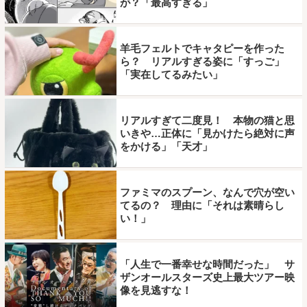
が？「最高すぎる」
羊毛フェルトでキャタピーを作った
ら？ リアルすぎる姿に「すっご」
「実在してるみたい」
リアルすぎて二度見！ 本物の猫と思
いきや…正体に「見かけたら絶対に声
をかける」「天才」
ファミマのスプーン、なんで穴が空い
てるの？ 理由に「それは素晴らし
い！」
「人生で一番幸せな時間だった」 サ
ザンオールスターズ史上最大ツアー映
像を見逃すな！