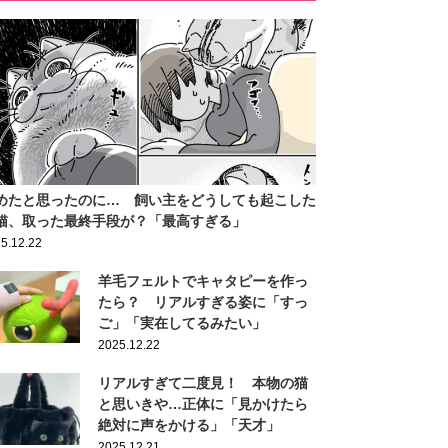
めたと思ったのに… 飼い主をどうしても起こした
猫、取った最終手段が？「最高すぎる」
5.12.22
羊毛フェルトでキャタピーを作っ
たら？ リアルすぎる姿に「すっ
ご」「実在してるみたい」
2025.12.22
リアルすぎて二度見！ 本物の猫
と思いきや…正体に「見かけたら
絶対に声をかける」「天才」
2025.12.21