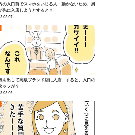
内の入口前でスマホをいじる人 動かないため、男
が先に入店しようとすると？
3.03.07
気を出して高級ブランド店に入店 すると、入口の
タッフが？
3.03.06