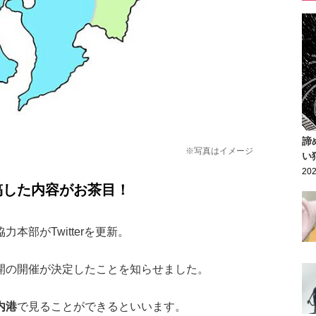
諦
※写真はイメージ
い
202
稿した内容がお茶目！
部がTwitterを更新。
開の開催が決定したことを知らせました。
内港
で見ることができるといいます。