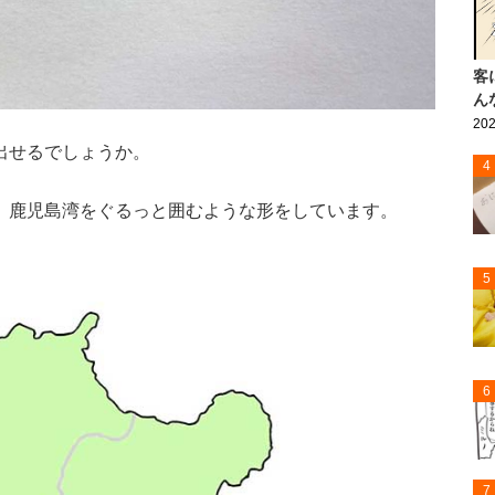
客
ん
202
出せるでしょうか。
4
。鹿児島湾をぐるっと囲むような形をしています。
5
6
7