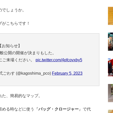
のでしょうか。
プがこちらです！
【お知らせ】
一般公開の開催が決まりもした。
にご来場ください。
pic.twitter.com/4pfcovxby5
 (@kagoshima_pco)
February 5, 2023
れた、簡易的なマップ。
留める時などに使う『
バッグ・クロージャー
』で代