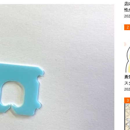
店
性
202
2
勇
ス
202
3