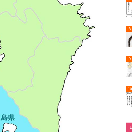
8
9
10