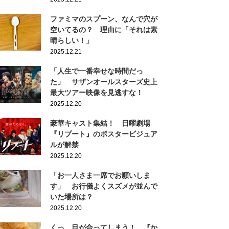
ファミマのスプーン、なんで穴が
空いてるの？ 理由に「それは素
晴らしい！」
2025.12.21
「人生で一番幸せな時間だっ
た」 サザンオールスターズ史上
最大ツアー映像を見逃すな！
2025.12.20
豪華キャスト集結！ 日曜劇場
『リブート』のポスタービジュア
ルが解禁
2025.12.20
「お一人さま一席でお願いしま
す」 お行儀よくスズメが並んで
いた場所は？
2025.12.20
くっ…目が合ってしまう！ 『か