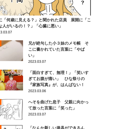
に「何歳に見える？」と聞かれた店員 展開に「こ
な人がいるの！？」「心臓に悪い」
3.03.07
兄が絶句した小３妹のメモ帳 そ
こに書かれていた言葉に「やば
い」
2023.03.07
「面白すぎて、無理！」「笑いす
ぎてお腹が痛い」 ひな祭りの
『家族写真』が、はんぱない！
2023.03.06
へそを曲げた息子 父親に向かっ
て放った言葉に「笑った」
2023.03.07
「なんか新しい遊具ができるん