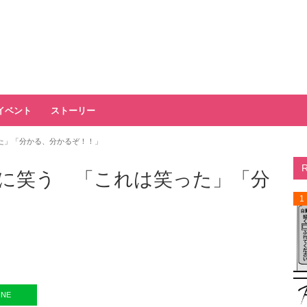
イベント
ストーリー
た」「分かる、分かるぞ！！」
に笑う 「これは笑った」「分
1
INE