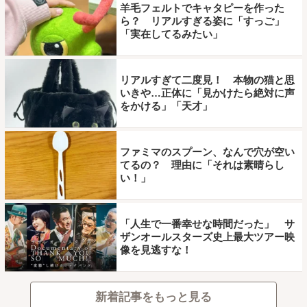
羊毛フェルトでキャタピーを作った
ら？ リアルすぎる姿に「すっご」
「実在してるみたい」
リアルすぎて二度見！ 本物の猫と思
いきや…正体に「見かけたら絶対に声
をかける」「天才」
ファミマのスプーン、なんで穴が空い
てるの？ 理由に「それは素晴らし
い！」
「人生で一番幸せな時間だった」 サ
ザンオールスターズ史上最大ツアー映
像を見逃すな！
新着記事をもっと見る