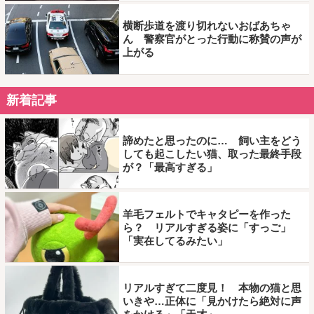
横断歩道を渡り切れないおばあちゃ
ん 警察官がとった行動に称賛の声が
上がる
新着記事
諦めたと思ったのに… 飼い主をどう
しても起こしたい猫、取った最終手段
が？「最高すぎる」
羊毛フェルトでキャタピーを作った
ら？ リアルすぎる姿に「すっご」
「実在してるみたい」
リアルすぎて二度見！ 本物の猫と思
いきや…正体に「見かけたら絶対に声