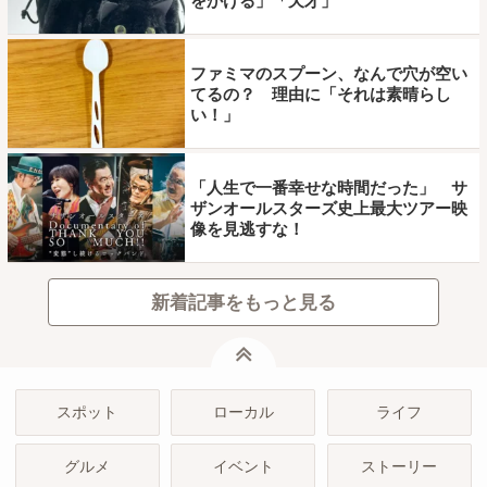
をかける」「天才」
ファミマのスプーン、なんで穴が空い
てるの？ 理由に「それは素晴らし
い！」
「人生で一番幸せな時間だった」 サ
ザンオールスターズ史上最大ツアー映
像を見逃すな！
新着記事をもっと見る
ページトップ
スポット
ローカル
ライフ
グルメ
イベント
ストーリー