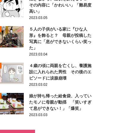
その内容に「かわいい」「難易度
高い」
2023.03.05
５人の子供がいる家に『ひな人
形』を飾ると？ 母親が投稿した
写真に「息ができないくらい笑っ
た」
2023.03.04
４歳の頃に両親を亡くし、養護施
設に入れられた男性 その後のエ
ピソードに涙腺崩壊
2023.03.02
娘が持ち帰った給食袋、入ってい
たモノに母親が動揺 「笑いすぎ
て息ができない！」「爆笑」
2023.03.03