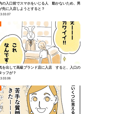
内の入口前でスマホをいじる人 動かないため、男
が先に入店しようとすると？
3.03.07
気を出して高級ブランド店に入店 すると、入口の
タッフが？
3.03.06