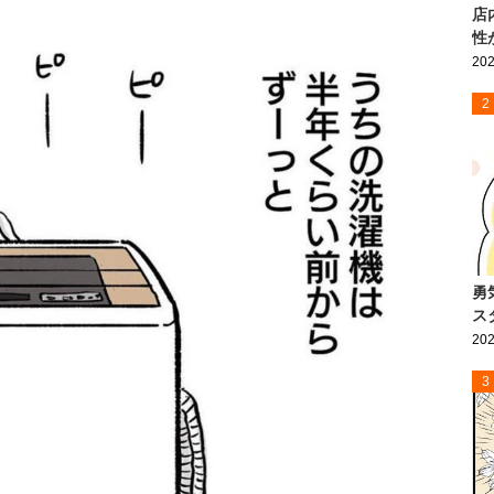
店
性
202
2
勇
ス
202
3