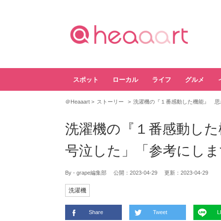
スポット
ローカル
ライフ
グルメ
＠Heaaart
ストーリー
洗濯機の『１番感動した機能』 思
洗濯機の『１番感動した
号泣した」「参考にしま
By - grape編集部
公開：
2023-04-29
更新：
2023-04-29
洗濯機
Share
Tweet
L