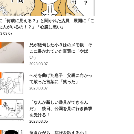
に「何歳に見える？」と聞かれた店員 展開に「こ
な人がいるの！？」「心臓に悪い」
3.03.07
兄が絶句した小３妹のメモ帳 そ
こに書かれていた言葉に「やば
い」
2023.03.07
へそを曲げた息子 父親に向かっ
て放った言葉に「笑った」
2023.03.07
「なんか新しい遊具ができるん
だ」 後日、公園を見に行き衝撃
を受ける！
2023.03.05
泣きながら、症状を訴える小１