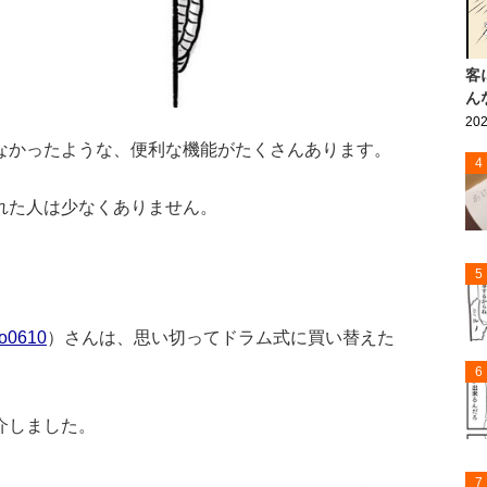
客
ん
202
なかったような、便利な機能がたくさんあります。
4
れた人は少なくありません。
5
o0610
）さんは、思い切ってドラム式に買い替えた
6
介しました。
7