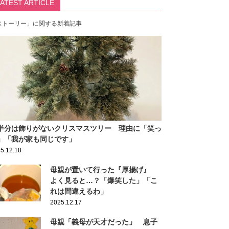
LATEST ARTICLE
ストーリー」に関する新着記事
半分は飾りがないクリスマスツリー 理由に「笑っ
」「我が家も同じです」
5.12.18
母親が置いて行った『厚揚げ』
よく見ると…？「爆笑した」「こ
れは間違えるわ」
2025.12.17
母親「義母が天才だった」 息子