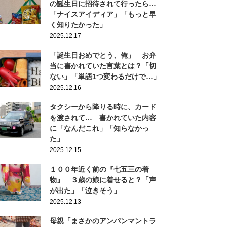
の誕生日に招待されて行ったら…
「ナイスアイディア」「もっと早
く知りたかった」
2025.12.17
「誕生日おめでとう、俺」 お弁
当に書かれていた言葉とは？「切
ない」「単語1つ変わるだけで…」
2025.12.16
タクシーから降りる時に、カード
を渡されて… 書かれていた内容
に「なんだこれ」「知らなかっ
た」
2025.12.15
１００年近く前の『七五三の着
物』 ３歳の娘に着せると？「声
が出た」「泣きそう」
2025.12.13
母親「まさかのアンパンマントラ