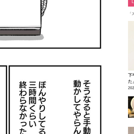
「
下
た
202