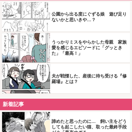
公園から出る度にぐずる娘 遊び足り
ないかと思いきや…？
うっかりミスをやらかした母親 家族
愛を感じるエピソードに「グッとき
た」「最高！」
夫が戦慄した、産後に待ち受ける『修
羅場』とは？
新着記事
諦めたと思ったのに… 飼い主をどう
しても起こしたい猫、取った最終手段