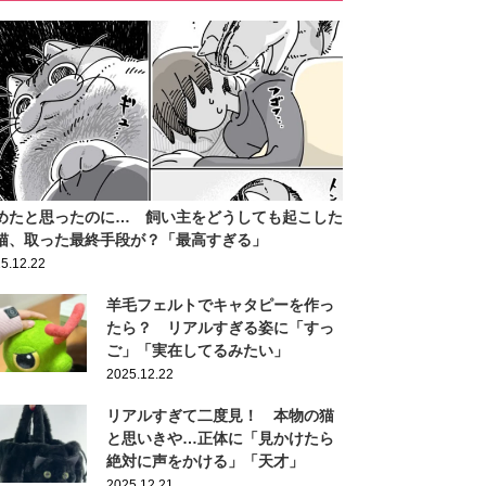
めたと思ったのに… 飼い主をどうしても起こした
猫、取った最終手段が？「最高すぎる」
5.12.22
羊毛フェルトでキャタピーを作っ
たら？ リアルすぎる姿に「すっ
ご」「実在してるみたい」
2025.12.22
リアルすぎて二度見！ 本物の猫
と思いきや…正体に「見かけたら
絶対に声をかける」「天才」
2025.12.21