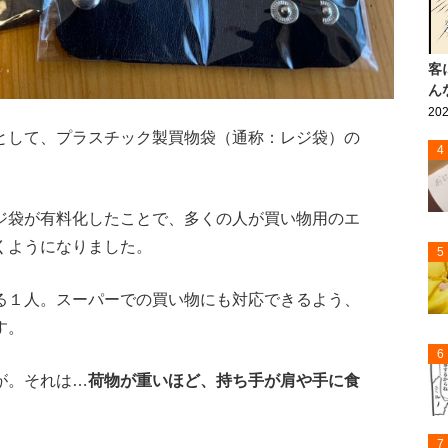
客
ん
202
として、プラスチック製買物袋（通称：レジ袋）の
4
ジ袋が有料化したことで、多くの人が買い物用のエ
くようになりました。
5
る１人。スーパーでの買い物にも対応できるよう、
す。
6
が。それは…
荷物が重いほど、持ち手が肩や手に食
7