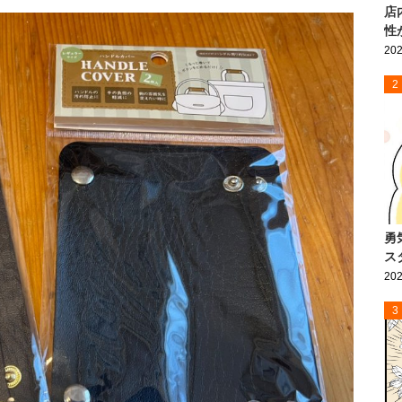
店
性
202
2
勇
ス
202
3