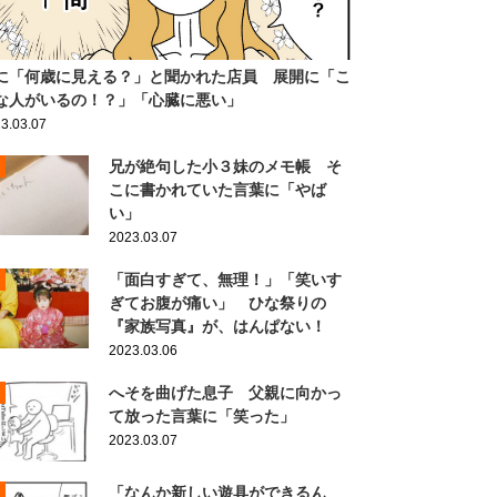
に「何歳に見える？」と聞かれた店員 展開に「こ
な人がいるの！？」「心臓に悪い」
3.03.07
兄が絶句した小３妹のメモ帳 そ
こに書かれていた言葉に「やば
い」
2023.03.07
「面白すぎて、無理！」「笑いす
ぎてお腹が痛い」 ひな祭りの
『家族写真』が、はんぱない！
2023.03.06
へそを曲げた息子 父親に向かっ
て放った言葉に「笑った」
2023.03.07
「なんか新しい遊具ができるん