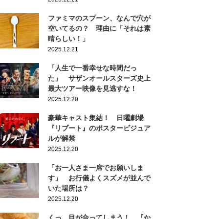
ファミマのスプーン、なんで穴が
空いてるの？ 理由に「それは素
晴らしい！」
2025.12.21
「人生で一番幸せな時間だっ
た」 サザンオールスターズ史上
最大ツアー映像を見逃すな！
2025.12.20
豪華キャスト集結！ 日曜劇場
『リブート』のポスタービジュア
ルが解禁
2025.12.20
「お一人さま一席でお願いしま
す」 お行儀よくスズメが並んで
いた場所は？
2025.12.20
くっ…目が合ってしまう！ 『か