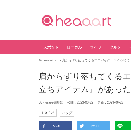
スポット
ローカル
ライフ
グルメ
＠Heaaart
肩からずり落ちてくるエコバッグ １００均に
肩からずり落ちてくるエ
立ちアイテム』があっ
By - grape編集部
公開：
2023-06-22
更新：
2023-06-22
１００均
バッグ
Share
Tweet
L