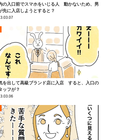
内の入口前でスマホをいじる人 動かないため、男
が先に入店しようとすると？
3.03.07
気を出して高級ブランド店に入店 すると、入口の
タッフが？
3.03.06