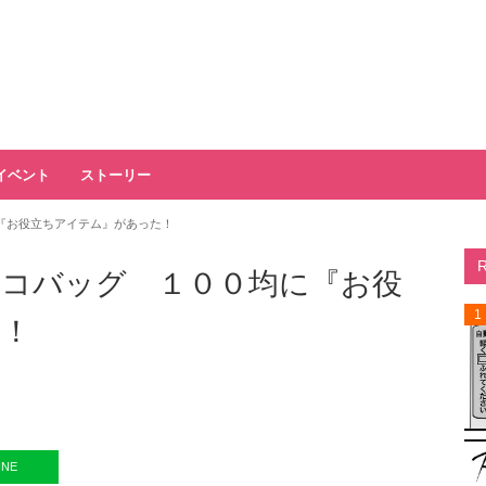
イベント
ストーリー
『お役立ちアイテム』があった！
コバッグ １００均に『お役
1
た！
INE