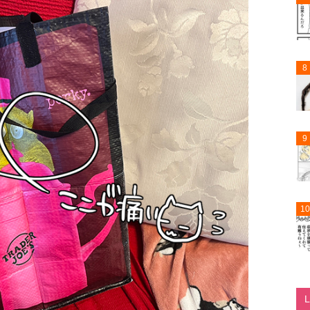
8
9
10