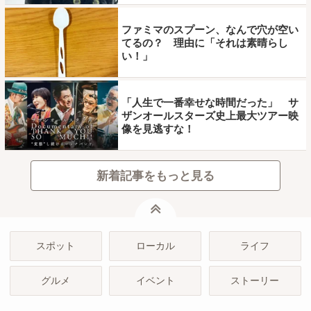
ファミマのスプーン、なんで穴が空い
てるの？ 理由に「それは素晴らし
い！」
「人生で一番幸せな時間だった」 サ
ザンオールスターズ史上最大ツアー映
像を見逃すな！
新着記事をもっと見る
ページトップ
スポット
ローカル
ライフ
グルメ
イベント
ストーリー