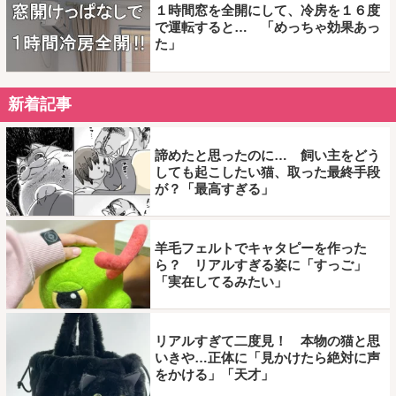
１時間窓を全開にして、冷房を１６度
で運転すると… 「めっちゃ効果あっ
た」
新着記事
諦めたと思ったのに… 飼い主をどう
しても起こしたい猫、取った最終手段
が？「最高すぎる」
羊毛フェルトでキャタピーを作った
ら？ リアルすぎる姿に「すっご」
「実在してるみたい」
リアルすぎて二度見！ 本物の猫と思
いきや…正体に「見かけたら絶対に声
をかける」「天才」