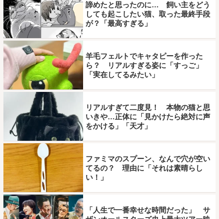
諦めたと思ったのに… 飼い主をどう
しても起こしたい猫、取った最終手段
が？「最高すぎる」
羊毛フェルトでキャタピーを作った
ら？ リアルすぎる姿に「すっご」
「実在してるみたい」
リアルすぎて二度見！ 本物の猫と思
いきや…正体に「見かけたら絶対に声
をかける」「天才」
ファミマのスプーン、なんで穴が空い
てるの？ 理由に「それは素晴らし
い！」
「人生で一番幸せな時間だった」 サ