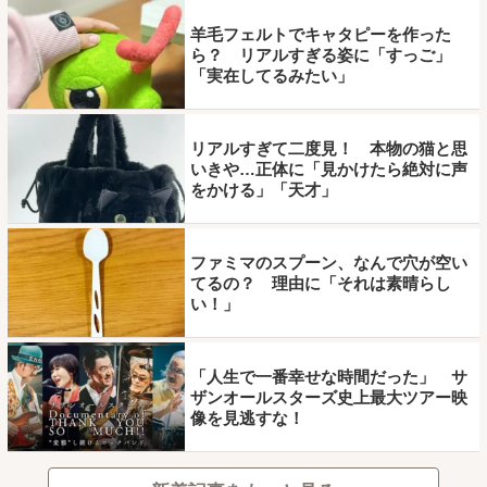
羊毛フェルトでキャタピーを作った
ら？ リアルすぎる姿に「すっご」
「実在してるみたい」
リアルすぎて二度見！ 本物の猫と思
いきや…正体に「見かけたら絶対に声
をかける」「天才」
ファミマのスプーン、なんで穴が空い
てるの？ 理由に「それは素晴らし
い！」
「人生で一番幸せな時間だった」 サ
ザンオールスターズ史上最大ツアー映
像を見逃すな！