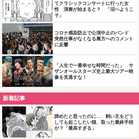
てクラシックコンサートに行った女
性 演奏が始まると？ 「沼へようこ
そ」
コロナ感染防止で公演中止のバンド
突然仕事がなくなる裏方へのコメント
に反響
「人生で一番幸せな時間だった」 サ
ザンオールスターズ史上最大ツアー映
像を見逃すな！
新着記事
諦めたと思ったのに… 飼い主をどう
しても起こしたい猫、取った最終手段
が？「最高すぎる」