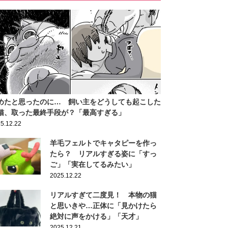
めたと思ったのに… 飼い主をどうしても起こした
猫、取った最終手段が？「最高すぎる」
5.12.22
羊毛フェルトでキャタピーを作っ
たら？ リアルすぎる姿に「すっ
ご」「実在してるみたい」
2025.12.22
リアルすぎて二度見！ 本物の猫
と思いきや…正体に「見かけたら
絶対に声をかける」「天才」
2025.12.21