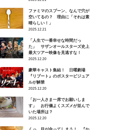
ファミマのスプーン、なんで穴が
空いてるの？ 理由に「それは素
晴らしい！」
2025.12.21
「人生で一番幸せな時間だっ
た」 サザンオールスターズ史上
最大ツアー映像を見逃すな！
2025.12.20
豪華キャスト集結！ 日曜劇場
『リブート』のポスタービジュア
ルが解禁
2025.12.20
「お一人さま一席でお願いしま
す」 お行儀よくスズメが並んで
いた場所は？
2025.12.20
くっ…目が合ってしまう！ 『か