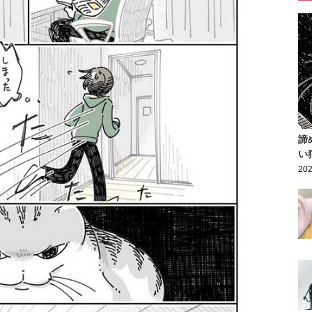
諦
い
202