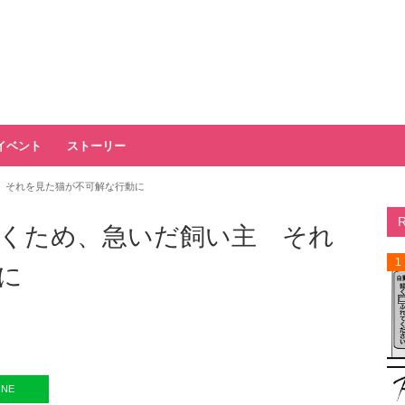
イベント
ストーリー
 それを見た猫が不可解な行動に
くため、急いだ飼い主 それ
1
に
INE