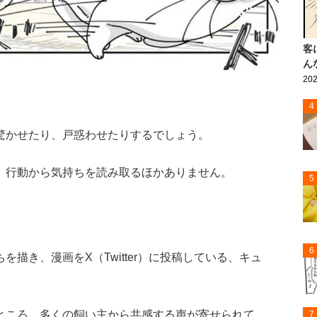
客
ん
202
。
4
驚かせたり、戸惑わせたりするでしょう。
、行動から気持ちを読み取るほかありません。
5
6
描き、漫画をX（Twitter）に投稿している、キュ
ところ、多くの飼い主から共感する声が寄せられて
7