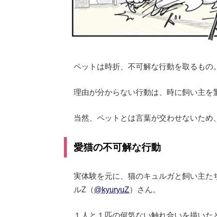
ペットは時折、不可解な行動を取るもの
理由が分からない行動は、時に飼い主を
当然、ペットとは言葉が交わせないため
愛猫の不可解な行動
実体験を元に、猫のキュルガと飼い主たちを
ルZ（
@kyuryuZ
）さん。
１人と１匹の何気ない触れ合いを描いた