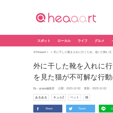
スポット
ローカル
ライフ
グルメ
＠Heaaart
外に干した靴を入れに行くため、急いだ飼い主
外に干した靴を入れに行
を見た猫が不可解な行動
By - grape編集部
公開：
2023-12-02
更新：
2023-12-02
あるある
キュルZ
ペット
猫
Share
Tweet
L