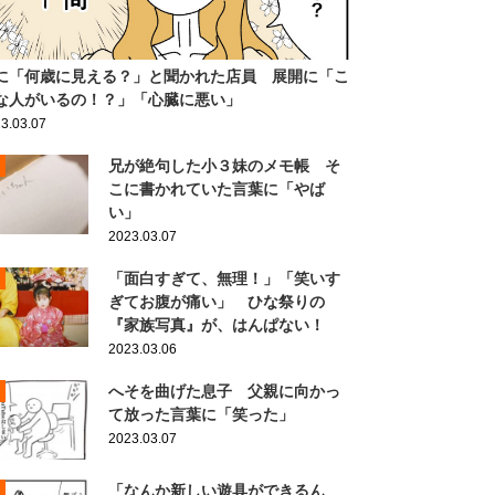
に「何歳に見える？」と聞かれた店員 展開に「こ
な人がいるの！？」「心臓に悪い」
3.03.07
兄が絶句した小３妹のメモ帳 そ
こに書かれていた言葉に「やば
い」
2023.03.07
「面白すぎて、無理！」「笑いす
ぎてお腹が痛い」 ひな祭りの
『家族写真』が、はんぱない！
2023.03.06
へそを曲げた息子 父親に向かっ
て放った言葉に「笑った」
2023.03.07
「なんか新しい遊具ができるん