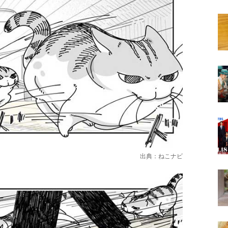
出典：
ねこナビ