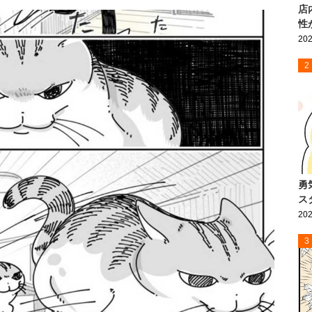
店
性
202
2
勇
ス
202
3