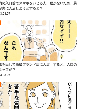
内の入口前でスマホをいじる人 動かないため、男
が先に入店しようとすると？
3.03.07
気を出して高級ブランド店に入店 すると、入口の
タッフが？
3.03.06