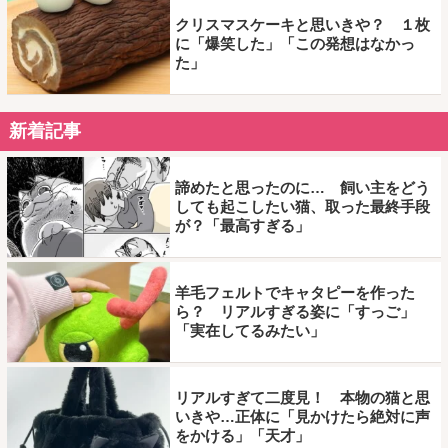
クリスマスケーキと思いきや？ １枚
に「爆笑した」「この発想はなかっ
た」
新着記事
諦めたと思ったのに… 飼い主をどう
しても起こしたい猫、取った最終手段
が？「最高すぎる」
羊毛フェルトでキャタピーを作った
ら？ リアルすぎる姿に「すっご」
「実在してるみたい」
リアルすぎて二度見！ 本物の猫と思
いきや…正体に「見かけたら絶対に声
をかける」「天才」