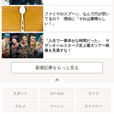
ファミマのスプーン、なんで穴が空い
てるの？ 理由に「それは素晴らし
い！」
「人生で一番幸せな時間だった」 サ
ザンオールスターズ史上最大ツアー映
像を見逃すな！
新着記事をもっと見る
ページトップ
スポット
ローカル
ライフ
グルメ
イベント
ストーリー