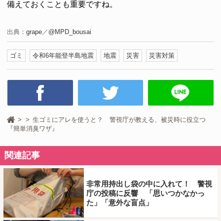
備えておくことも重要ですね。
出典：
grape
／
@MPD_bousai
ゴミ
令和6年能登半島地震
地震
災害
災害対策
生ゴミにアレを使うと？ 警視庁が教える、被災時に役立つ
『簡単消臭ワザ』
関連記事
非常用持出し袋の中に入れて！ 警視
庁の投稿に反響 「思いつかなかっ
た」「意外な盲点」