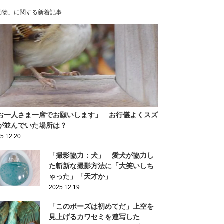
動物」に関する新着記事
お一人さま一席でお願いします」 お行儀よくスズ
が並んでいた場所は？
5.12.20
「撮影協力：犬」 愛犬が協力し
た斬新な撮影方法に「大笑いしち
ゃった」「天才か」
2025.12.19
「このポーズは初めてだ」上空を
見上げるカワセミを連写した