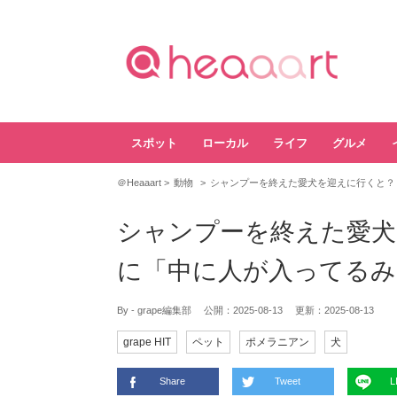
スポット
ローカル
ライフ
グルメ
＠Heaaart
動物
シャンプーを終えた愛犬を迎えに行くと？
シャンプーを終えた愛犬
に「中に人が入ってるみ
By - grape編集部
公開：
2025-08-13
更新：
2025-08-13
grape HIT
ペット
ポメラニアン
犬
Share
Tweet
L