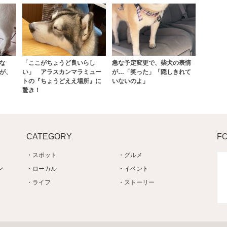
な
「ここがちょうど良いらし
急な予定変更で、柴犬の表情
が、
い」 アラスカンマラミュー
が…「笑った」「隠しきれて
トの『ちょうどええ場所』に
いないのよ」
驚き！
CATEGORY
F
スポット
グルメ
ン
ローカル
イベント
ライフ
ストーリー