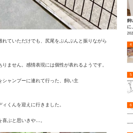
飼
に
202
離れていただけでも、尻尾をぶんぶんと振りながら
4
ありません。感情表現には個性が表れるようです。
5
をシャンプーに連れて行った、飼い主
ディくんを迎えに行きました。
6
を喜ぶと思いきや…。