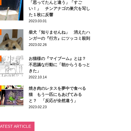
「思ってたんと違う」「すご
い！」 チンアナゴの巣穴を写し
た１枚に反響
2023.03.01
柴犬「知りませんね」 消えたハ
ンガーの『行方』にツッコミ殺到
2023.02.26
お猫様の『マイブーム』とは？
不思議な行動に「朝からうるっと
きた」
2022.10.14
焼き肉のレタスを夢中で食べる
猫 もう一匹にもあげてみる
と？ 「反応が全然違う」
2023.02.23
LATEST ARTICLE