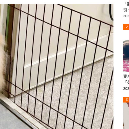
「
引
202
2
妻
「
202
3