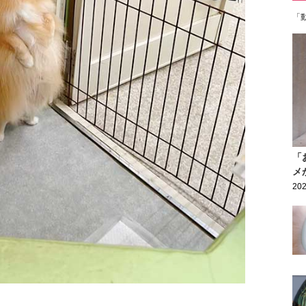
「
「
メ
202