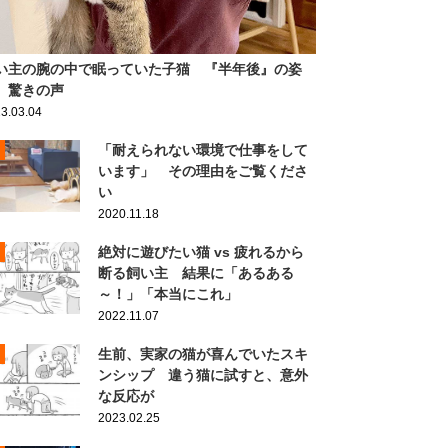
い主の腕の中で眠っていた子猫 『半年後』の姿
、驚きの声
3.03.04
「耐えられない環境で仕事をして
います」 その理由をご覧くださ
い
2020.11.18
絶対に遊びたい猫 vs 疲れるから
断る飼い主 結果に「あるある
～！」「本当にこれ」
2022.11.07
生前、実家の猫が喜んでいたスキ
ンシップ 違う猫に試すと、意外
な反応が
2023.02.25