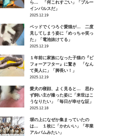
ら… 「何これすごい」「ブルー
インパルスだ」
2025.12.19
ベッドでくつろぐ愛猫が… 二度
見してしまう姿に「めっちゃ笑っ
た」「電池抜けてる」
2025.12.19
１年前に家族になった子猫の『ビ
フォーアフター』に驚き 「なん
て美人に」「脚長い！」
2025.12.19
愛犬の寝顔、よく見ると… 思わ
ず飼い主が撮った姿に「来世はこ
うなりたい」「毎日が幸せな証」
2025.12.18
塀の上になぜか集まっていたの
は… １枚に「かわいい」「卒業
アルバムみたい」